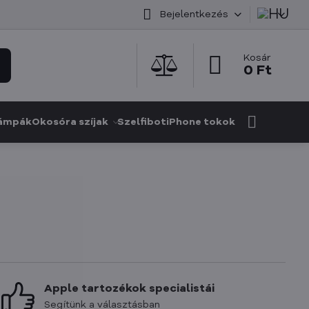
Bejelentkezés
Kosár
0 Ft
ámpák
Okosóra szíjak
Szelfibot
iPhone tokok
Apple tartozékok specialistái
Segítünk a választásban