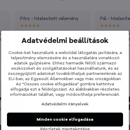
Pítrs - hitelesített vélemény
Pál - hitelesí
★★★★★
★★★★★
en
Nagyon jó minőségű
Minden hibát
+
+
Adatvédelmi beállítások
ég
termékek, gyors
szállítást, a
kiszállítással, mindenkinek
terméket is 
ajánlom, ráadásul egy cseh
tudom.
Több ⌄
Több ⌄
Cookie-kat használunk a weboldal látogatás javítására, a
márkát is támogatunk vele.
teljesítmény elemzésére és a használatára vonatkozó
adatok gyűjtésére. Ehhez harmadik féltől származó
eszközöket és szolgáltatásokat használhatunk, és az
összegyűjtött adatokat továbbíthatjuk partnereinknek az
EU-ban, az Egyesült Államokban vagy más országokban.
Az "Összes cookie elfogadása" gombra kattintva
elfogadja ezt a feldolgozást. Az alábbiakban részletes
információkat találhat, vagy módosíthatja preferenciáit.
vél
Fe
Adatvédelmi irányelvek
iratkozás :
Minden cookie elfogadása
Részletek megtekintése