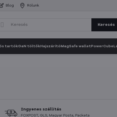
Blog
Rólunk
Keresés
ós tartók
GaN töltők
Hajszárító
MagSafe wallet
PowerCube
L
Ingyenes szállítás
FOXPOST, GLS, Magyar Posta, Packeta