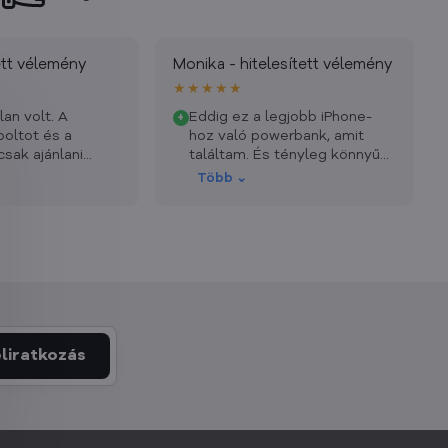
tett vélemény
Monika - hitelesített vélemény
★★★★★
lan volt. A
Eddig ez a legjobb iPhone-
+
 boltot és a
hoz való powerbank, amit
csak ajánlani
találtam. És tényleg könnyű
és vékony. Mindenkinek
Több ⌄
ajánlom.
liratkozás