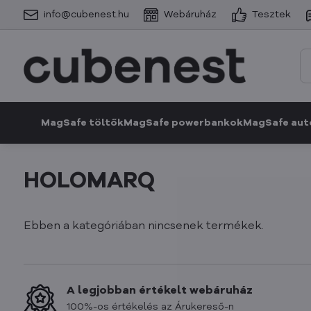
info@cubenest.hu
Webáruház
Tesztek
MagSafe töltők
MagSafe powerbankok
MagSafe aut
HOLOMARQ
Ebben a kategóriában nincsenek termékek.
A legjobban értékelt webáruház
100%-os értékelés az Árukereső-n