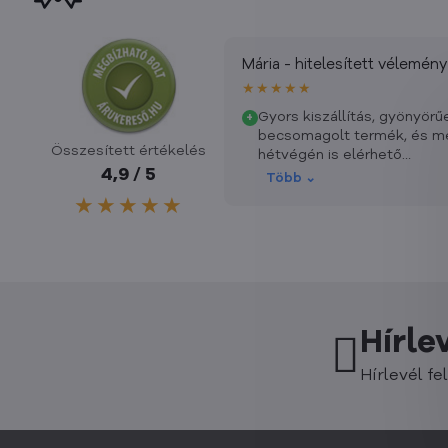
Mária - hitelesített vélemény
★★★★★
Gyors kiszállítás, gyönyörű
+
becsomagolt termék, és m
Összesített értékelés
hétvégén is elérhető
4,9 / 5
ügyfélszolgálat. Nincs mit
Több ⌄
felróni, elégedett vagyok.
★★★★★
Hírle
Hírlevél fel