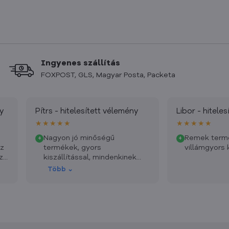
Ingyenes szállítás
FOXPOST, GLS, Magyar Posta, Packeta
y
Pítrs - hitelesített vélemény
Libor - hitele
★★★★★
★★★★★
Nagyon jó minőségű
Remek term
+
+
az
termékek, gyors
villámgyors k
z.
kiszállítással, mindenkinek
és
ajánlom, ráadásul egy cseh
Több ⌄
márkát is támogatunk vele.