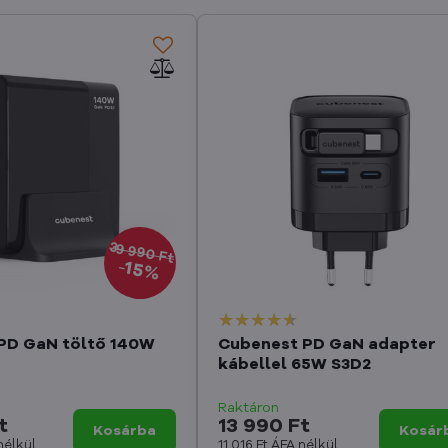
39 990 Ft
15%
PD GaN töltő 140W
Cubenest PD GaN adapter
kábellel 65W S3D2
Raktáron
t
13 990 Ft
Kosárba
Kosár
nélkül
11 016 Ft
ÁFA nélkül