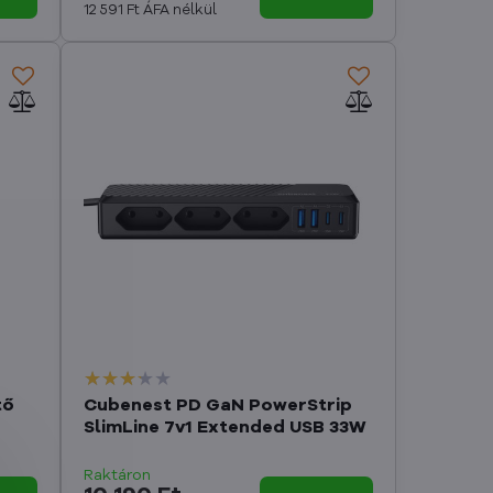
12 591 Ft
ÁFA nélkül
tő
Cubenest PD GaN PowerStrip
SlimLine 7v1 Extended USB 33W
Raktáron