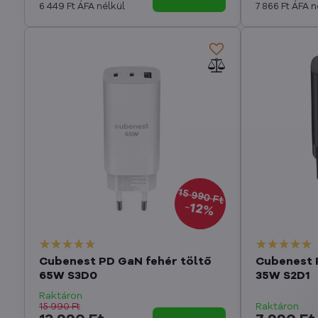
6 449 Ft
ÁFA nélkül
7 866 Ft
ÁFA n
15 990 Ft
12%
Cubenest PD GaN fehér töltő
Cubenest 
65W S3D0
35W S2D1
Raktáron
Raktáron
15 990 Ft