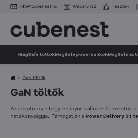
info@cubenest.hu
Webáruház
Tesztek
MagSafe töltők
MagSafe powerbankok
MagSafe aut
GaN töltők
GaN töltők
Az adapterek a hagyományos szilícium félvezetők h
hatékonysággal. Támogatják a
Power Delivery 3.1 t