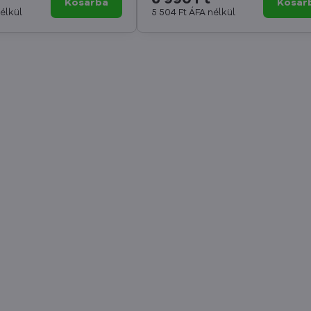
Kosárba
Kosár
élkül
5 504 Ft
ÁFA nélkül