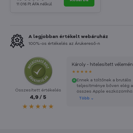
Kosárba
11 016 Ft
ÁFA nélkül
A legjobban értékelt webáruház
100%-os értékelés az Árukereső-n
Károly - hitelesített vélemén
★★★★★
Ennek a töltőnek a brutális
+
teljesítménye bőven elég 
Összesített értékelés
összes Apple eszközömhö
4,9 / 5
Példaértékű az ügyfélkezel
Több ⌄
is, a termék pedig még a
★★★★★
nyaralásom előtt
megérkezett hozzám. Még
egyszer köszönöm.