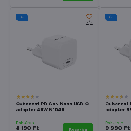
ÚJ
ÚJ
Cubenest PD GaN Nano USB-C
Cubenest 
adapter 45W N1D45
adapter 6
Raktáron
Raktáron
8 190 Ft
9 990 Ft
Kosárba