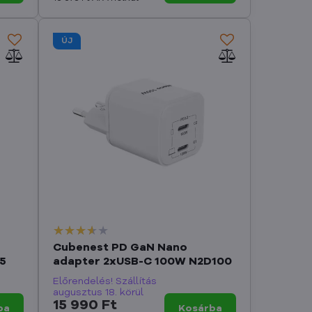
ÚJ
Cubenest PD GaN Nano
5
adapter 2xUSB-C 100W N2D100
Előrendelés! Szállítás
augusztus 18. körül
15 990 Ft
ba
Kosárba