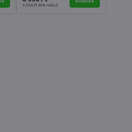
ba
Kosárba
5 504 Ft
ÁFA nélkül