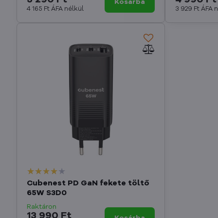
Kosárba
4 165 Ft
ÁFA nélkül
3 929 Ft
ÁFA n
Cubenest PD GaN fekete töltő
65W S3D0
Raktáron
13 990 Ft