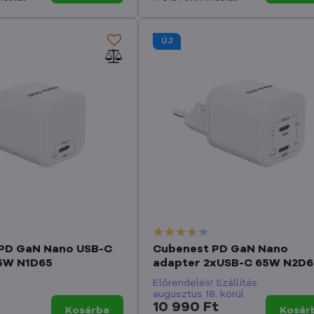
ÚJ
PD GaN Nano USB-C
Cubenest PD GaN Nano
5W N1D65
adapter 2xUSB-C 65W N2D6
Előrendelés! Szállítás
augusztus 18. körül
10 990 Ft
Kosárba
Kosár