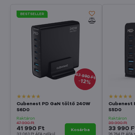
BESTSELLER
47 990 Ft
12%
Cubenest PD GaN töltő 240W
Cubenest 
S6D0
S5D0
Raktáron
Raktáron
47 990 Ft
39 990 Ft
41 990 Ft
33 990 F
Kosárba
33 063 Ft
ÁFA nélkül
26 764 Ft
ÁFA 