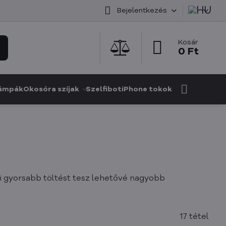
Bejelentkezés
Kosár
0 Ft
ámpák
Okosóra szíjak
Szelfibot
iPhone tokok
i gyorsabb töltést tesz lehetővé nagyobb
17
tétel