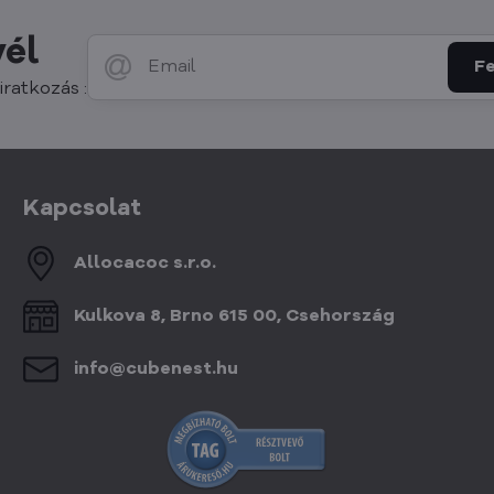
vél
Fe
iratkozás :
Kapcsolat
Allocacoc s​.r​.o​.
Kulkova 8, Brno 615 00, Csehország
info​@cubenest​.hu