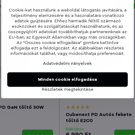
7 990 Ft
Kosárba
Kosár
élkül
6 291 Ft
ÁFA nélkül
Cookie-kat használunk a weboldal látogatás javítására, a
teljesítmény elemzésére és a használatára vonatkozó
adatok gyűjtésére. Ehhez harmadik féltől származó
eszközöket és szolgáltatásokat használhatunk, és az
összegyűjtött adatokat továbbíthatjuk partnereinknek az
EU-ban, az Egyesült Államokban vagy más országokban.
Az "Összes cookie elfogadása" gombra kattintva
elfogadja ezt a feldolgozást. Az alábbiakban részletes
információkat találhat, vagy módosíthatja preferenciáit.
Adatvédelmi irányelvek
Minden cookie elfogadása
Részletek megtekintése
PD GaN töltő 30W
Cubenest PD Autós fekete
töltő E2C0
Raktáron
6 990 Ft