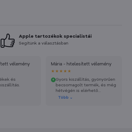
Apple tartozékok specialistái
Segítünk a választásban
sített vélemény
Mária - hitelesített vélemény
★★★★★
ékek és
Gyors kiszállítás, gyönyörűen
+
iszállítás.
becsomagolt termék, és még
hétvégén is elérhető
ügyfélszolgálat. Nincs mit
Több ⌄
felróni, elégedett vagyok.