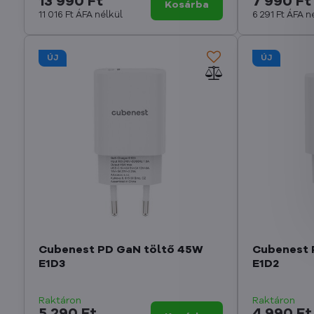
13 990 Ft
7 990 Ft
Kosárba
11 016 Ft
ÁFA nélkül
6 291 Ft
ÁFA n
ÚJ
ÚJ
Cubenest PD GaN töltő 45W
Cubenest 
E1D3
E1D2
Raktáron
Raktáron
5 290 Ft
4 990 Ft