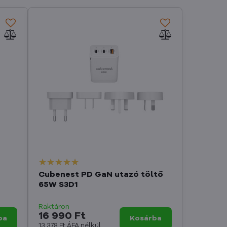
Cubenest PD GaN utazó töltő
65W S3D1
Raktáron
16 990 Ft
ba
Kosárba
13 378 Ft
ÁFA nélkül