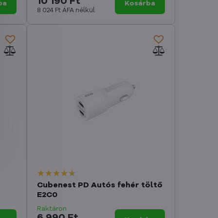
10 190 Ft
ba
Kosárba
8 024 Ft
ÁFA nélkül
Cubenest PD Autós fehér töltő
E2C0
Raktáron
6 990 Ft