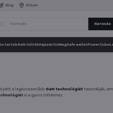
Blog
Rólunk
Keresés
ós tartók
GaN töltők
Hajszárító
MagSafe wallet
PowerCube
L
elyett a legkorszerűbb
GaN technológiát
használják, am
echnológiát
is a gyors töltéshez.