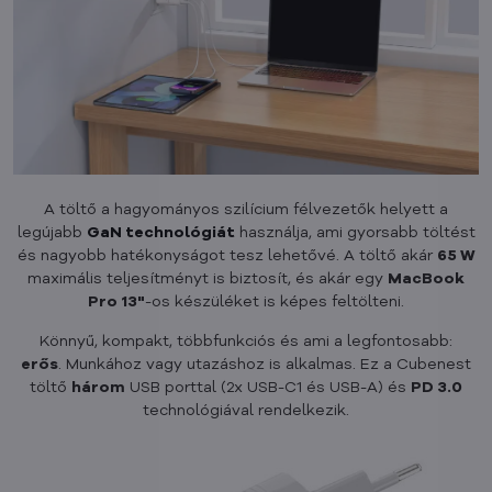
A töltő a hagyományos szilícium félvezetők helyett a
legújabb
GaN technológiát
használja, ami gyorsabb töltést
és nagyobb hatékonyságot tesz lehetővé. A töltő akár
65 W
maximális teljesítményt is biztosít, és akár egy
MacBook
Pro 13"
-os készüléket is képes feltölteni.
Könnyű, kompakt, többfunkciós és ami a legfontosabb:
erős
. Munkához vagy utazáshoz is alkalmas. Ez a Cubenest
töltő
három
USB porttal (2x USB-C1 és USB-A) és
PD 3.0
technológiával rendelkezik.