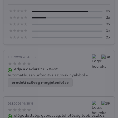
★★★★★
★★★★★
★★★★★
8x
★★★★★
★★★★★
★★★★★
2x
★★★★★
★★★★★
★★★★★
0x
★★★★★
★★★★★
★★★★★
0x
★★★★★
★★★★★
★★★★★
0x
15.3.2026 20:43.39
★★★★★
★★★★★
★★★★★
Adja a deklarált 65 W‑ot.
Automatikusan lefordítva szlovák nyelvből -
eredeti szöveg megjelenítése
26.1.2026 19:38.18
★★★★★
★★★★★
★★★★★
elégedettség, gyorsaság, lehetőség több eszköz