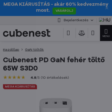
MEGA KIÁRUSÍTÁS
- akár 60% kedvezmény
✕
most.
VÁSÁROLJ
Bejelentkezés
Kezdőlap
GaN töltők
Cubenest PD GaN fehér töltő
65W S3D0
★★★★★
★★★★★
★★★★★
4.8
/
5
(
10
értékelések
)
MEGA KIÁRUSÍTÁS