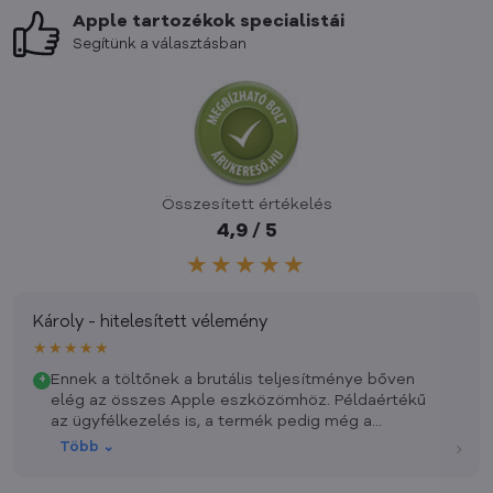
Apple tartozékok specialistái
Segítünk a választásban
Összesített értékelés
4,9 / 5
★★★★★
Károly - hitelesített vélemény
★★★★★
Ennek a töltőnek a brutális teljesítménye bőven
+
elég az összes Apple eszközömhöz. Példaértékű
az ügyfélkezelés is, a termék pedig még a
nyaralásom előtt megérkezett hozzám. Még
›
Több ⌄
egyszer köszönöm.