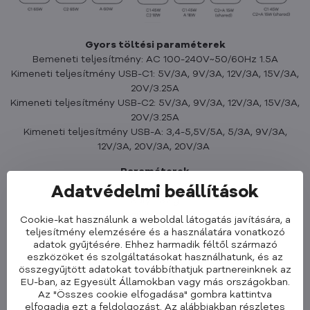
Gyors töltési paraméterek
Bemeneti teljesítmény: AC 100-240V~50/60Hz 1.5A
Kimeneti teljesítmény USB-C1: 5V/3A, 9V/3A, 12V/3A, 15V/3A,
20V/3.25A
Kimeneti teljesítmény USB-C2: 5V/3A, 9V/3A, 12V/3A, 15V/3A,
20V/3.25A
Kimeneti teljesítmény USB-A: 3,4-5,5V/5A, 5/3A, 9V/3A,
12V/3A, 20V/3A, 20V/3A
Paraméterek
Termék méretei: 39 x 33 x 114 mm
Adatvédelmi beállítások
Súly: 132 g
Túláram, túlfeszültség, túlhőmérséklet, rövidzárlat elleni
Cookie-kat használunk a weboldal látogatás javítására, a
védelem
teljesítmény elemzésére és a használatára vonatkozó
adatok gyűjtésére. Ehhez harmadik féltől származó
A következő technológiákat támogatja:
eszközöket és szolgáltatásokat használhatunk, és az
PD 3.0, PD2.0, PPS
összegyűjtött adatokat továbbíthatjuk partnereinknek az
EU-ban, az Egyesült Államokban vagy más országokban.
QC4.0+, QC 3.0, QC2.0
Az "Összes cookie elfogadása" gombra kattintva
DCP, FCP, SCP, AFC
elfogadja ezt a feldolgozást. Az alábbiakban részletes