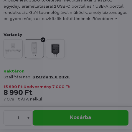
A Cubenest S3D0 tökéletes megoldás akár 3 eszköz
egyidejű áramellátására! 2 USB-C porttal és 1 USB-A porttal
rendelkezik. GaN technológiával működik, amely biztonságos
és gyors módja az eszközök feltöltésének.
Bővebben
Raktáron
Szállítási nap:
Szerda
12.8.2026
15 990 Ft
Kedvezmény
7 000 Ft
8 990 Ft
7 079 Ft
ÁFA nélkül
Kosárba