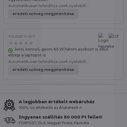
Automatikusan lefordítva cseh nyelvből -
eredeti szöveg megjelenítése
9.12.2025 13:42.17
★★★★★
★★★★★
★★★★★
kicsi, könnyű, gyors 65 W három eszközt is elbír,
elbírja a laptopot is
Automatikusan lefordítva cseh nyelvből -
eredeti szöveg megjelenítése
A legjobban értékelt webáruház
100%-os értékelés az Árukereső-n
Ingyenes szállítás 50 000 Ft fellet!
FOXPOST, GLS, Magyar Posta, Packeta