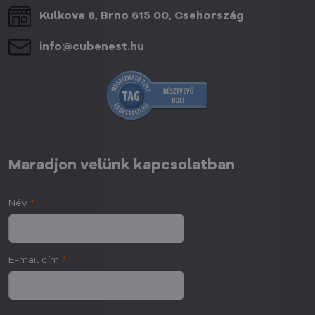
Kulkova 8, Brno 615 00, Csehország
info​@cubenest​.hu
Maradjon velünk kapcsolatban
Név
*
E-mail cím
*