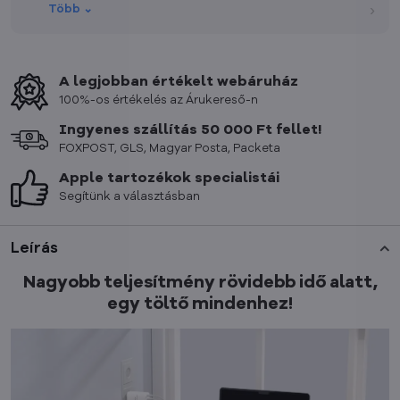
vagyok.
›
Több ⌄
A legjobban értékelt webáruház
100%-os értékelés az Árukereső-n
Ingyenes szállítás 50 000 Ft fellet!
FOXPOST, GLS, Magyar Posta, Packeta
Apple tartozékok specialistái
Segítünk a választásban
Leírás
Nagyobb teljesítmény rövidebb idő alatt,
egy töltő mindenhez!