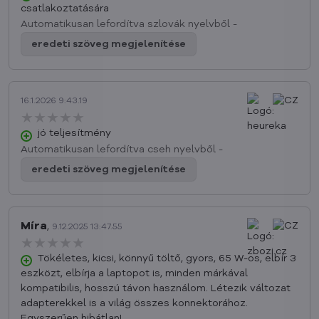
csatlakoztatására
Automatikusan lefordítva szlovák nyelvből -
eredeti szöveg megjelenítése
16.1.2026 9:43.19
★★★★★
★★★★★
★★★★★
jó teljesítmény
Automatikusan lefordítva cseh nyelvből -
eredeti szöveg megjelenítése
Míra
,
9.12.2025 13:47.55
★★★★★
★★★★★
★★★★★
Tökéletes, kicsi, könnyű töltő, gyors, 65 W-os, elbír 3
eszközt, elbírja a laptopot is, minden márkával
kompatibilis, hosszú távon használom. Létezik változat
adapterekkel is a világ összes konnektorához.
Egyszerűen hibátlan!