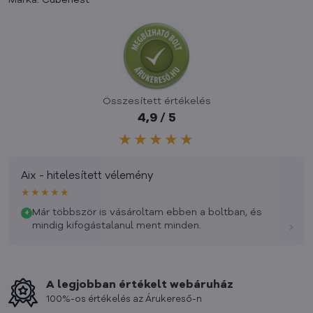
Márka:
Cubenest
Összesített értékelés
4,9 / 5
★★★★★
Aix - hitelesített vélemény
★★★★★
Már többször is vásároltam ebben a boltban, és
+
›
mindig kifogástalanul ment minden.
A legjobban értékelt webáruház
100%-os értékelés az Árukereső-n