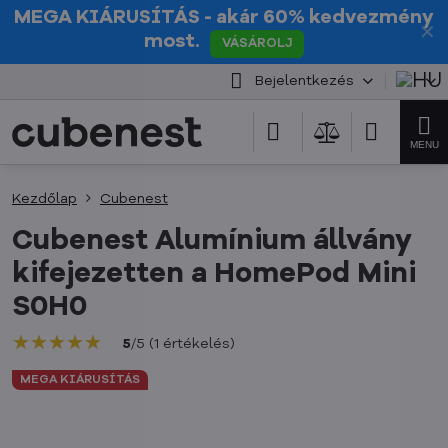
MEGA KIÁRUSÍTÁS
- akár 60% kedvezmény
✕
most.
VÁSÁROLJ
Bejelentkezés
Kezdőlap
Cubenest
Cubenest Alumínium állvány
kifejezetten a HomePod Mini
S0H0
★★★★★
★★★★★
★★★★★
5
/
5
(
1
értékelés
)
MEGA KIÁRUSÍTÁS