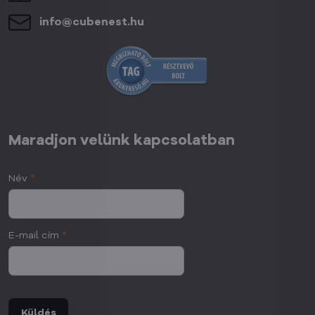
info​@cubenest​.hu
Maradjon velünk kapcsolatban
Név
*
E-mail cím
*
Küldés