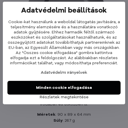
Adatvédelmi beállítások
Cookie-kat használunk a weboldal látogatás javítására, a
teljesítmény elemzésére és a használatára vonatkozó
adatok gyűjtésére. Ehhez harmadik féltől származó
eszközöket és szolgáltatásokat használhatunk, és az
összegyűjtött adatokat továbbíthatjuk partnereinknek az
EU-ban, az Egyesült Államokban vagy más országokban.
Az "Összes cookie elfogadása" gombra kattintva
elfogadja ezt a feldolgozást. Az alábbiakban részletes
információkat találhat, vagy módosíthatja preferenciáit.
Adatvédelmi irányelvek
A Cubenest innovációt, kényelmet és megbízhatóságot kínál.
Minden cookie elfogadása
Ennek a márkának a tartozékai a részletekre és a
Részletek megtekintése
kivitelezésre összpontosítanak, és hűséges társak otthon, az
irodában és útközben is.
Méretek
: 90 x 89 x 64 mm
Súly
: 267 g