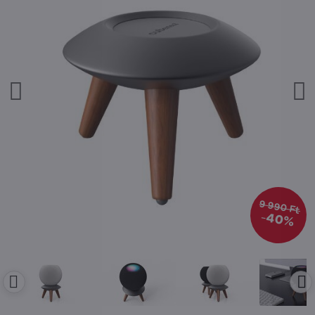
9 990 Ft
40%