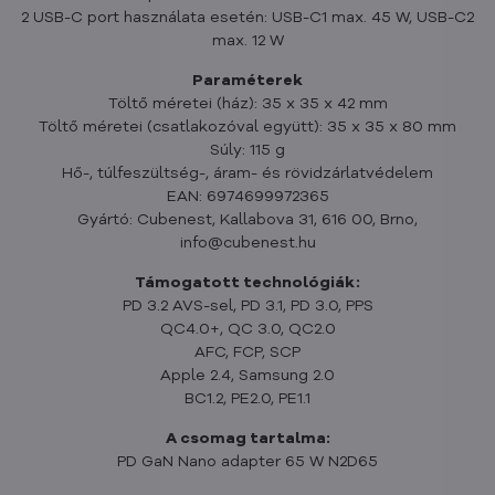
2 USB-C port használata esetén: USB-C1 max. 45 W, USB-C2
max. 12 W
Paraméterek
Töltő méretei (ház): 35 x 35 x 42 mm
Töltő méretei (csatlakozóval együtt): 35 x 35 x 80 mm
Súly: 115 g
Hő-, túlfeszültség-, áram- és rövidzárlatvédelem
EAN: 6974699972365
Gyártó: Cubenest, Kallabova 31, 616 00, Brno,
info@cubenest.hu
Támogatott technológiák:
PD 3.2 AVS-sel, PD 3.1, PD 3.0, PPS
QC4.0+, QC 3.0, QC2.0
AFC, FCP, SCP
Apple 2.4, Samsung 2.0
BC1.2, PE2.0, PE1.1
A csomag tartalma:
PD GaN Nano adapter 65 W N2D65