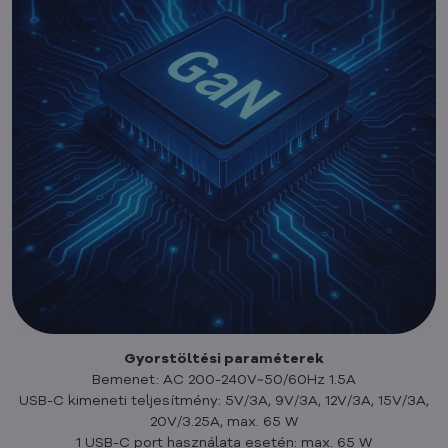
Gyorstöltési paraméterek
Bemenet: AC 200-240V~50/60Hz 1.5A
USB-C kimeneti teljesítmény: 5V/3A, 9V/3A, 12V/3A, 15V/3A,
20V/3.25A, max. 65 W
1 USB-C port használata esetén: max. 65 W