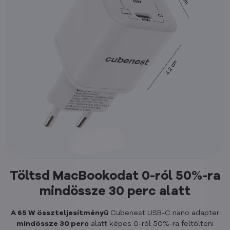
Töltsd MacBookodat 0-ról 50%-ra
mindössze 30 perc alatt
A 65 W összteljesítményű
Cubenest USB-C nano adapter
mindössze 30 perc
alatt képes 0-ról 50%-ra feltölteni