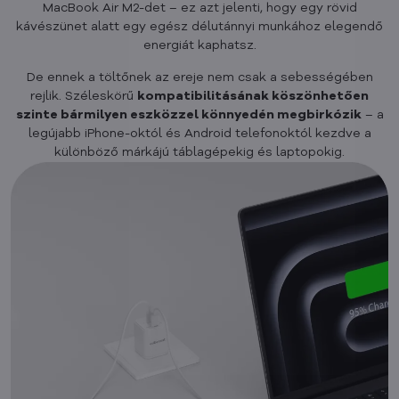
MacBook Air M2-det – ez azt jelenti, hogy egy rövid
kávészünet alatt egy egész délutánnyi munkához elegendő
energiát kaphatsz.
De ennek a töltőnek az ereje nem csak a sebességében
rejlik. Széleskörű
kompatibilitásának köszönhetően
szinte bármilyen eszközzel könnyedén megbirkózik
– a
legújabb iPhone-októl és Android telefonoktól kezdve a
különböző márkájú táblagépekig és laptopokig.