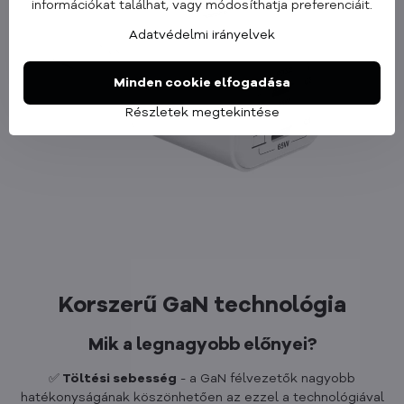
információkat találhat, vagy módosíthatja preferenciáit.
Adatvédelmi irányelvek
Minden cookie elfogadása
Részletek megtekintése
Korszerű GaN technológia
Mik a legnagyobb előnyei?
✅
Töltési sebesség
- a GaN félvezetők nagyobb
hatékonyságának köszönhetően az ezzel a technológiával