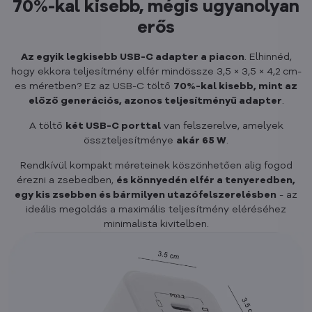
70%-kal kisebb, mégis ugyanolyan
erős
Az egyik legkisebb USB-C adapter a piacon
. Elhinnéd,
hogy ekkora teljesítmény elfér mindössze 3,5 × 3,5 × 4,2 cm-
es méretben? Ez az USB-C töltő
70%-kal kisebb, mint az
előző generációs, azonos teljesítményű adapter
.
A töltő
két USB-C porttal
van felszerelve, amelyek
összteljesítménye
akár 65 W
.
Rendkívül kompakt méreteinek köszönhetően alig fogod
érezni a zsebedben,
és könnyedén elfér a tenyeredben,
egy kis zsebben és bármilyen utazófelszerelésben
- az
ideális megoldás a maximális teljesítmény eléréséhez
minimalista kivitelben.