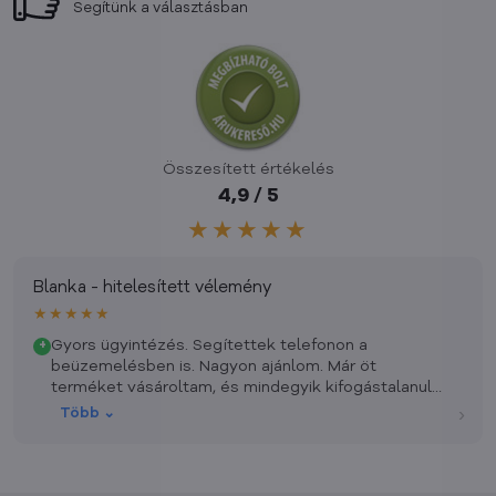
Segítünk a választásban
Összesített értékelés
4,9 / 5
★★★★★
Blanka - hitelesített vélemény
★★★★★
Gyors ügyintézés. Segítettek telefonon a
+
beüzemelésben is. Nagyon ajánlom. Már öt
terméket vásároltam, és mindegyik kifogástalanul
működik, praktikusak.
›
Több ⌄