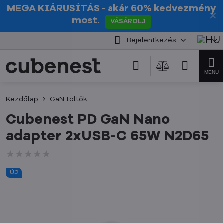
MEGA KIÁRUSÍTÁS
- akár 60% kedvezmény
✕
most.
VÁSÁROLJ
Bejelentkezés
Kezdőlap
GaN töltők
Cubenest PD GaN Nano
adapter 2xUSB-C 65W N2D65
★★★★★
★★★★★
★★★★★
ÚJ