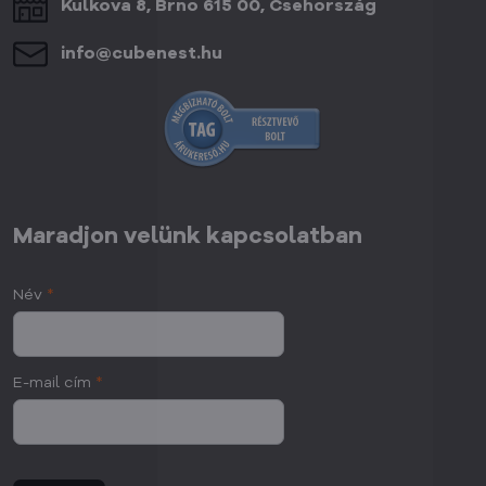
Kulkova 8, Brno 615 00, Csehország
info​@cubenest​.hu
Maradjon velünk kapcsolatban
Név
*
E-mail cím
*