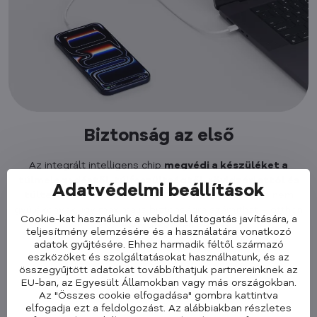
Biztonság az első
Az integrált intelligens chip
megvédi a készüléket a
túlmelegedéstől, túlfeszültségtől, rövidzárlattól és
Adatvédelmi beállítások
túlterheléstől
. Az ABS + PC anyagok tartósak és nem
gyúlékonyak, így maximális biztonságra számíthat – otthon
Cookie-kat használunk a weboldal látogatás javítására, a
vagy útközben.
teljesítmény elemzésére és a használatára vonatkozó
adatok gyűjtésére. Ehhez harmadik féltől származó
eszközöket és szolgáltatásokat használhatunk, és az
összegyűjtött adatokat továbbíthatjuk partnereinknek az
EU-ban, az Egyesült Államokban vagy más országokban.
Az "Összes cookie elfogadása" gombra kattintva
elfogadja ezt a feldolgozást. Az alábbiakban részletes