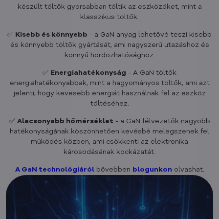
készült töltők gyorsabban töltik az eszközöket, mint a
klasszikus töltők.
✅
Kisebb és könnyebb
- a GaN anyag lehetővé teszi kisebb
és könnyebb töltők gyártását, ami nagyszerű utazáshoz és
könnyű hordozhatósághoz.
✅
Energiahatékonyság
- A GaN töltők
energiahatékonyabbak, mint a hagyományos töltők, ami azt
jelenti, hogy kevesebb energiát használnak fel az eszköz
töltéséhez.
✅
Alacsonyabb hőmérséklet
- a GaN félvezetők nagyobb
hatékonyságának köszönhetően kevésbé melegszenek fel
működés közben, ami csökkenti az elektronika
károsodásának kockázatát.
A GaN technológiáról
bővebben
blogunkon
olvashat.