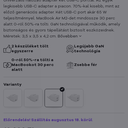
Univerzális hálózati adapter két USB-C porttal. Az egyik
legkisebb USB-C adapter a piacon. 70%-kal kisebb, mint az
előző generációs adapter. Két USB-C port akár 65 W
teljesítménnyel. MacBook Air M2-det mindössze 30 perc
alatt 0-ról 50%-ra tölti. GaN technológiával működik, amely
biztonságos és gyors tápellátást biztosít eszközeidnek.
Méretek: 3,5 x 3,5 x 4,2 cm.
Bővebben
2 készüléket tölt
Legújabb GaN
egyszerre
technológia
0-ról 50%-ra tölti a
MacBookot 30 perc
Zsebbe fér
alatt
Előrendelés! Szállítás augusztus 18. körül