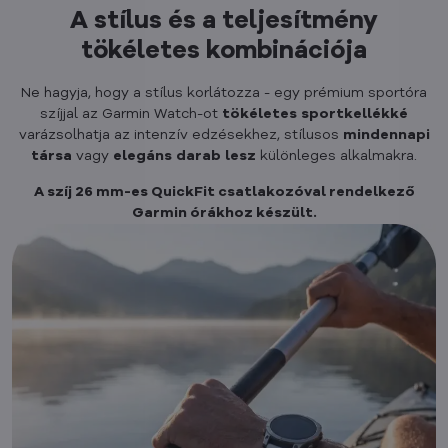
A stílus és a teljesítmény
tökéletes kombinációja
Ne hagyja, hogy a stílus korlátozza - egy prémium sportóra
szíjjal az Garmin Watch-ot
tökéletes
sportkellékké
varázsolhatja az intenzív edzésekhez, stílusos
mindennapi
társa
vagy
elegáns
darab
lesz
különleges alkalmakra.
A szíj 26 mm-es QuickFit csatlakozóval rendelkező
Garmin órákhoz készült.