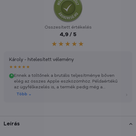
Összesített értékelés
4,9 / 5
★★★★★
Károly - hitelesített vélemény
★★★★★
Ennek a töltőnek a brutális teljesítménye bőven
+
elég az összes Apple eszközömhöz. Példaértékű
az ügyfélkezelés is, a termék pedig még a
nyaralásom előtt megérkezett hozzám. Még
›
Több ⌄
egyszer köszönöm.
Leírás