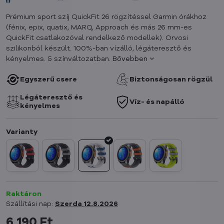
Prémium sport szíj QuickFit 26 rögzítéssel Garmin órákhoz
(fénix, epix, quatix, MARQ, Approach és más 26 mm-es
QuickFit csatlakozóval rendelkező modellek). Orvosi
szilikonból készült. 100%-ban vízálló, légáteresztő és
kényelmes. 5 színváltozatban.
Bővebben
Egyszerű csere
Biztonságosan rögzül
Légáteresztő és
Víz- és napálló
kényelmes
Raktáron
Szállítási nap:
Szerda
12.8.2026
6 190 Ft