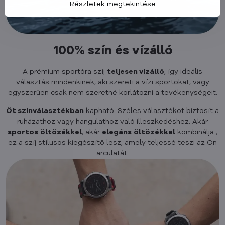
Részletek megtekintése
100% szín és vízálló
A prémium sportóra szíj
teljesen vízálló
, így ideális
választás mindenkinek, aki szereti a vízi sportokat, vagy
egyszerűen csak nem szeretné korlátozni a tevékenységeit.
Öt színválasztékban
kapható. Széles választékot biztosít a
ruházathoz vagy hangulathoz való illeszkedéshez. Akár
sportos
öltözékkel
, akár
elegáns
öltözékkel
kombinálja ,
ez a szíj stílusos kiegészítő lesz, amely teljessé teszi az Ön
arculatát.