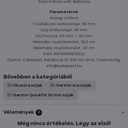
Solar Edition with Ballistics
Parametérek
Anyag: szilikon
Csatlakozó szélessége: 26 mm
Szíj szélessége: 26 mm
Szíj hossza: 95 mm + 124 mm
Minimális csuklókerület: 16,5 cm
Maximális csuklókerület: 23 cm
EAN: 6974699972532
Gyártó: Cubenest, Kallabova 31, 616 00, Brno, Csehország,
info@cubenest.hu
Bővebben a kategóriából
Okosóra szíjak
Garmin óra szíjak
Garmin QuickFit 26 mm szíjak
Vélemények
0
Még nincs értékelés. Légy az első!