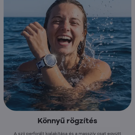
Könnyű rögzítés
A szíj perforált kialakítása és a masszív csat együtt