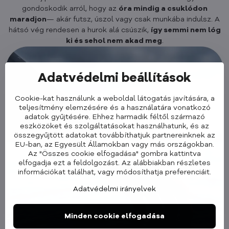
gondoskodik arról, hogy az
óra mindig a csuklódon
maradjon
— akár futsz, úszol vagy csak munkába indulsz. A
hátsó vég rendesen a hurok alá csúszik,
így semmi nem lóg
ki és sehol nem akad meg
.
Adatvédelmi beállítások
Cookie-kat használunk a weboldal látogatás javítására, a
teljesítmény elemzésére és a használatára vonatkozó
adatok gyűjtésére. Ehhez harmadik féltől származó
eszközöket és szolgáltatásokat használhatunk, és az
összegyűjtött adatokat továbbíthatjuk partnereinknek az
EU-ban, az Egyesült Államokban vagy más országokban.
Az "Összes cookie elfogadása" gombra kattintva
elfogadja ezt a feldolgozást. Az alábbiakban részletes
információkat találhat, vagy módosíthatja preferenciáit.
Adatvédelmi irányelvek
Minden cookie elfogadása