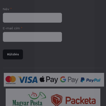
Név
*
E-mail cím
*
Küldés