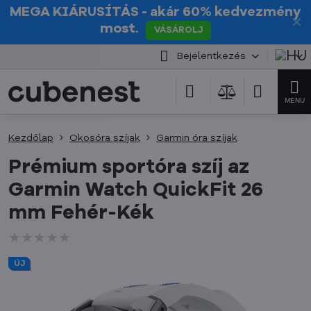
MEGA KIÁRUSÍTÁS
- akár 60% kedvezmény
✕
most.
VÁSÁROLJ
Bejelentkezés
Kezdőlap
Okosóra szíjak
Garmin óra szíjak
Prémium sportóra szíj az
Garmin Watch QuickFit 26
mm Fehér-Kék
★★★★★
★★★★★
★★★★★
ÚJ