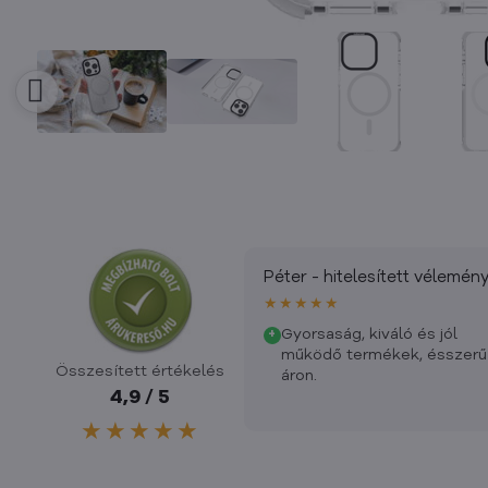
Péter - hitelesített vélemén
★★★★★
Gyorsaság, kiváló és jól
+
működő termékek, ésszerű
Összesített értékelés
áron.
4,9 / 5
★★★★★