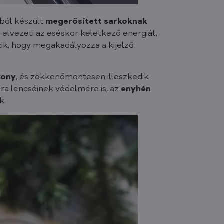
kból készült
megerősített sarkoknak
elvezeti az eséskor keletkező energiát,
ik, hogy megakadályozza a kijelző
kony
, és zökkenőmentesen illeszkedik
ra lencséinek védelmére is, az
enyhén
k.