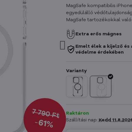
MagSafe kompatibilis iPhone 
egyedülálló védőtulajdonság
MagSafe tartozékokkal való
Extra erős mágnes
Emelt élek a kijelző és
védelme érdekében
7 790 Ft
Raktáron
Szállítási nap:
Kedd
11.8.202
61%