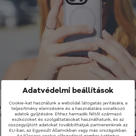
Adatvédelmi beállítások
prémium tokot iPhone 15 Pro készülékhez, a telefon tök
Cookie-kat használunk a weboldal látogatás javítására, a
est közvetlenül a tok belsejébe helyezi
, növelve annak
teljesítmény elemzésére és a használatára vonatkozó
adatok gyűjtésére. Ehhez harmadik féltől származó
zisztémával. Ez a tok emellett
maximális védelmet nyúj
eszközöket és szolgáltatásokat használhatunk, és az
összegyűjtött adatokat továbbíthatjuk partnereinknek az
EU-ban, az Egyesült Államokban vagy más országokban.