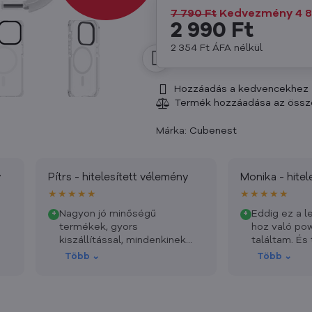
7 790 Ft
Kedvezmény
4 
2 990 Ft
2 354 Ft
ÁFA nélkül
Hozzáadás a kedvencekhez
Márka:
Cubenest
y
Pítrs - hitelesített vélemény
Monika - hitel
★★★★★
★★★★★
Nagyon jó minőségű
Eddig ez a l
+
+
termékek, gyors
hoz való po
kiszállítással, mindenkinek
találtam. És
ajánlom, ráadásul egy cseh
és vékony. 
Több ⌄
Több ⌄
márkát is támogatunk vele.
ajánlom.