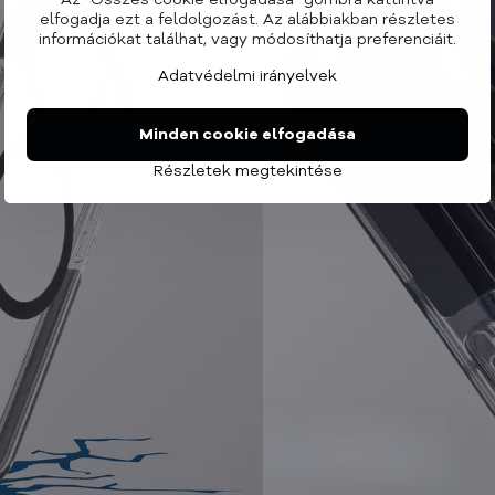
Az "Összes cookie elfogadása" gombra kattintva
elfogadja ezt a feldolgozást. Az alábbiakban részletes
információkat találhat, vagy módosíthatja preferenciáit.
Adatvédelmi irányelvek
Minden cookie elfogadása
Részletek megtekintése