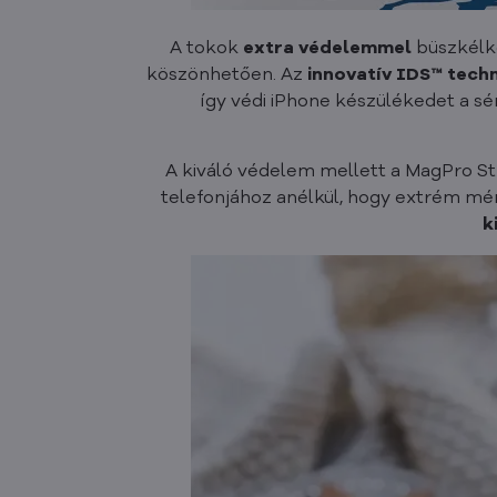
A tokok
extra védelemmel
büszkélke
köszönhetően. Az
innovatív IDS™ tech
így védi iPhone készülékedet a s
A kiváló védelem mellett a MagPro S
telefonjához anélkül, hogy extrém mér
k