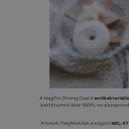
A MagPro Strong Guard
antibakteriáli
baktériumok akár 99,9%-os elszaporodá
A tokok megfelelnek a szigorú
MIL-ST