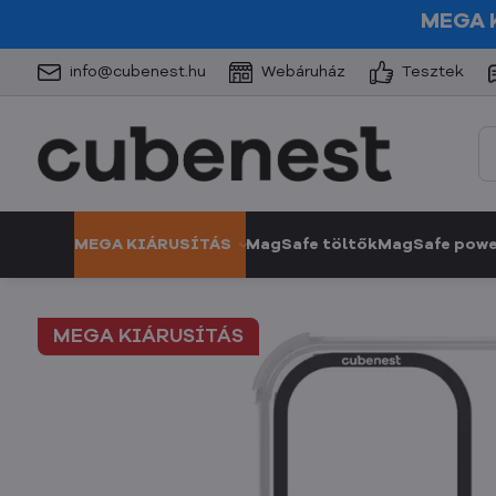
MEGA 
info@cubenest.hu
Webáruház
Tesztek
MEGA KIÁRUSÍTÁS
MagSafe töltők
MagSafe pow
MEGA KIÁRUSÍTÁS