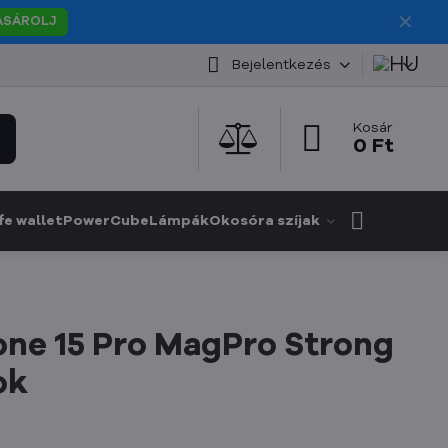
✕
ÁSÁROLJ
Bejelentkezés
Kosár
0 Ft
e wallet
PowerCube
Lámpák
Okosóra szíjak
ne 15 Pro MagPro Strong
ok