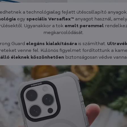
dhetnek a technológiailag fejlett ütéscsillapító anyago
nológia
egy
speciális Versaflex™
anyagot használ, amely 
érülésektől. Ugyanakkor a tok
emelt peremmel
rendelkez
megkarcolódását.
trong Guard
elegáns kialakítására
is számíthat.
Ultravé
eteket venne fel. Különös figyelmet fordítottunk a kame
iálló éleknek köszönhetően
biztonságosan védve vanna