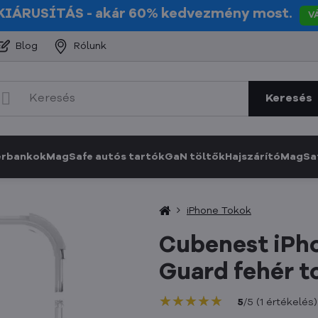
KIÁRUSÍTÁS
- akár 60% kedvezmény most.
V
Blog
Rólunk
Keresés
erbankok
MagSafe autós tartók
GaN töltők
Hajszárító
MagSaf
iPhone Tokok
Cubenest iPho
Guard fehér t
★★★★★
★★★★★
★★★★★
5
/
5
(
1
értékelés
)