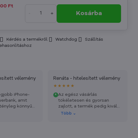
800 Ft
Kosárba
Kérdés a termékről
Watchdog
Szállítás
esített vélemény
Renáta - hitelesített vélemény
★★★★★
egjobb iPhone-
Az egész vásárlás
+
werbank, amit
tökéletesen és gyorsan
 tényleg könnyű
zajlott, a termék pedig kiváló
Mindenkinek
– már a második
Több ⌄
multifunkciós töltőm, remek
darab utazáshoz is, otthonra
is.