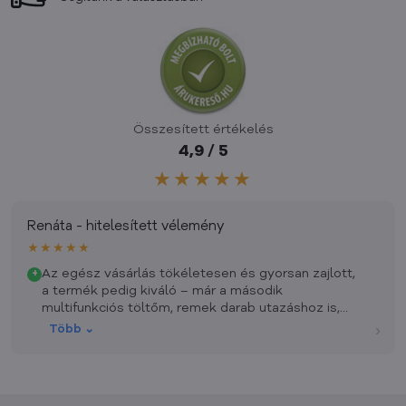
Összesített értékelés
4,9 / 5
★★★★★
Renáta - hitelesített vélemény
★★★★★
Az egész vásárlás tökéletesen és gyorsan zajlott,
+
a termék pedig kiváló – már a második
multifunkciós töltőm, remek darab utazáshoz is,
otthonra is.
›
Több ⌄