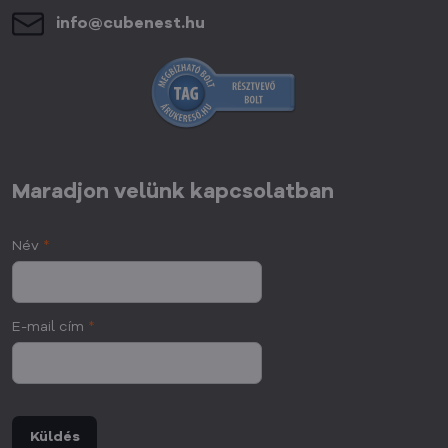
info​@cubenest​.hu
Maradjon velünk kapcsolatban
Név
*
E-mail cím
*
Küldés