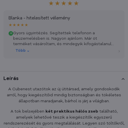
★★★★★
Blanka - hitelesített vélemény
★★★★★
Gyors ügyintézés. Segítettek telefonon a
+
beüzemelésben is. Nagyon ajánlom. Már öt
terméket vásároltam, és mindegyik kifogástalanul
működik, praktikusak.
›
Több ⌄
Leírás
A Cubenest utazótok az új útitársad, amely gondoskodik
arról, hogy kiegészítőid mindig biztonságban és tökéletes
állapotban maradjanak, bárhol is járj a világban.
A tok belsejében
két praktikus hálós zseb
található,
amelyek lehetővé teszik a kiegészítők egyszerű
rendszerezését és gyors megtalálását. Legyen szó töltőkről,