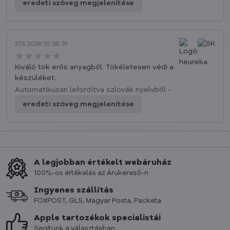
eredeti szöveg megjelenítése
27.5.2026 10:35.31
★★★★★
★★★★★
★★★★★
Kiváló tok erős anyagból. Tökéletesen védi a
készüléket.
Automatikusan lefordítva szlovák nyelvből -
eredeti szöveg megjelenítése
A legjobban értékelt webáruház
100%-os értékelés az Árukereső-n
Ingyenes szállítás
FOXPOST, GLS, Magyar Posta, Packeta
Apple tartozékok specialistái
Segítünk a választásban