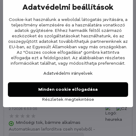
Termék besorolása
Adatvédelmi beállítások
5/5
Cookie-kat használunk a weboldal látogatás javítására, a
★★★★★
★★★★★
★★★★★
teljesítmény elemzésére és a használatára vonatkozó
adatok gyűjtésére. Ehhez harmadik féltől származó
eszközöket és szolgáltatásokat használhatunk, és az
Értékelés hozzáadása
összegyűjtött adatokat továbbíthatjuk partnereinknek az
EU-ban, az Egyesült Államokban vagy más országokban.
Az "Összes cookie elfogadása" gombra kattintva
★★★★★
★★★★★
★★★★★
3x
elfogadja ezt a feldolgozást. Az alábbiakban részletes
★★★★★
★★★★★
★★★★★
0x
információkat találhat, vagy módosíthatja preferenciáit.
★★★★★
★★★★★
★★★★★
0x
Adatvédelmi irányelvek
★★★★★
★★★★★
★★★★★
0x
★★★★★
★★★★★
★★★★★
0x
Minden cookie elfogadása
Részletek megtekintése
2.7.2026 6:53.05
★★★★★
★★★★★
★★★★★
Minőségi tok, bármire alkalmas
Automatikusan lefordítva cseh nyelvből -