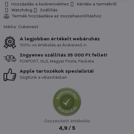
Hozzáadás a kedvencekhez
Kérdés a termékről
Watchdog
Szállítás
Márka:
Cubenest
A legjobban értékelt webáruház
100%-os értékelés az Árukereső-n
Ingyenes szállítás 35 000 Ft fellet!
FOXPOST, GLS, Magyar Posta, Packeta
Apple tartozékok specialistái
Segítünk a választásban
Összesített értékelés
4,9 / 5