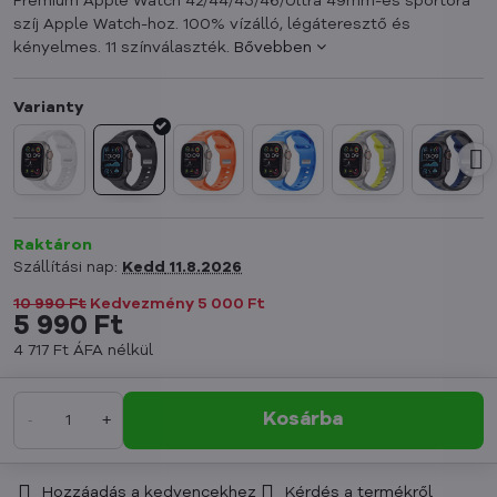
Prémium Apple Watch 42/44/45/46/Ultra 49mm-es sportóra
szíj Apple Watch-hoz. 100% vízálló, légáteresztő és
kényelmes. 11 színválaszték.
Bővebben
Raktáron
Szállítási nap:
Kedd
11.8.2026
10 990 Ft
Kedvezmény
5 000 Ft
5 990 Ft
4 717 Ft
ÁFA nélkül
Kosárba
Hozzáadás a kedvencekhez
Kérdés a termékről