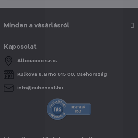
Minden a vásárlásról
Kapcsolat
Allocacoc s​.r​.o​.
Kulkova 8, Brno 615 00, Csehország
info​@cubenest​.hu