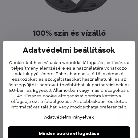
100% szín és vízálló
A prémium sportóra szíj
teljesen vízálló
, így ideális
Adatvédelmi beállítások
választás mindenkinek, aki szereti a vízi sportokat, vagy
egyszerűen csak nem szeretné korlátozni a tevékenységeit.
Cookie-kat használunk a weboldal látogatás javítására, a
teljesítmény elemzésére és a használatára vonatkozó
Tizenegy színválasztékban
kapható . Széles választékot
adatok gyűjtésére. Ehhez harmadik féltől származó
biztosít a ruházathoz vagy hangulathoz való illeszkedéshez.
eszközöket és szolgáltatásokat használhatunk, és az
Akár
sportos
öltözékkel
, akár
elegáns
öltözékkel
összegyűjtött adatokat továbbíthatjuk partnereinknek az
kombinálja , ez a szíj stílusos kiegészítő lesz, amely teljessé
EU-ban, az Egyesült Államokban vagy más országokban.
Az "Összes cookie elfogadása" gombra kattintva
teszi az Ön arculatát.
elfogadja ezt a feldolgozást. Az alábbiakban részletes
információkat találhat, vagy módosíthatja preferenciáit.
Adatvédelmi irányelvek
Minden cookie elfogadása