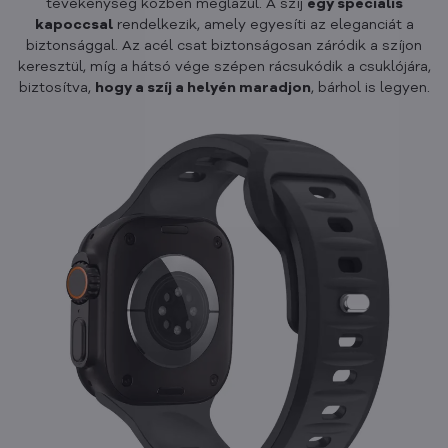
tevékenység közben meglazul. A szíj
egy speciális
kapoccsal
rendelkezik, amely egyesíti az eleganciát a
biztonsággal. Az acél csat biztonságosan záródik a szíjon
keresztül, míg a hátsó vége szépen rácsukódik a csuklójára,
biztosítva,
hogy a szíj a helyén maradjon
, bárhol is legyen.