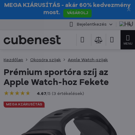
MEGA KIÁRUSÍTÁS
- akár 60% kedvezmény
✕
most.
VÁSÁROLJ
Bejelentkezés
Kezdőlap
Okosóra szíjak
Apple Watch-szíjak
Prémium sportóra szíj az
Apple Watch-hoz Fekete
★★★★★
★★★★★
★★★★★
4.67
/
5
(
3
értékelések
)
MEGA KIÁRUSÍTÁS