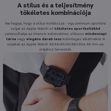
A stílus és a teljesítmény
tökéletes kombinációja
Ne hagyja, hogy a stílus korlátozza - egy prémium sportóra
szíjjal az Apple Watch-ot
tökéletes
sportkellékké
varázsolhatja az intenzív edzésekhez, stílusos
mindennapi
társa
vagy
elegáns
darab
lesz
különleges alkalmakra. A
szíjakat az Apple Watch 42/44/45/45/46/Ultra 49 mm-es
órájához tervezték.