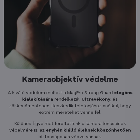
Kameraobjektív védelme
A kiváló védelem mellett a MagPro Strong Guard
elegáns
kialakítására
rendelkezik.
Ultravékony
, és
zökkenőmentesen illeszkedik telefonjához anélkül, hogy
extrém méreteket venne fel.
Különös figyelmet fordítottunk a kamera lencséinek
védelmére is, az
enyhén kiálló éleknek köszönhetően
biztonságosan védve vannak.