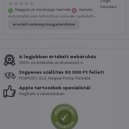
★★★★★
★★★★★
★★★★★
Nagyon jó minőségű termék
Semmi
Automatikusan lefordítva szlovák nyelvből -
eredeti szöveg megjelenítése
A legjobban értékelt webáruház
100%-os értékelés az Árukereső-n
Ingyenes szállítás 50 000 Ft fellet!
FOXPOST, GLS, Magyar Posta, Packeta
Apple tartozékok specialistái
Segítünk a választásban