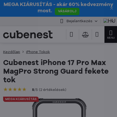
MEGA KIÁRUSÍTÁS
- akár 60% kedvezmény
✕
most.
VÁSÁROLJ
Bejelentkezés
Kezdőlap
iPhone Tokok
Cubenest iPhone 17 Pro Max
MagPro Strong Guard fekete
tok
★★★★★
★★★★★
★★★★★
5
/
5
(
2
értékelések
)
MEGA KIÁRUSÍTÁS