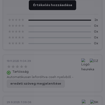
Értékelés hozzáadása
★★★★★
★★★★★
★★★★★
2x
★★★★★
★★★★★
★★★★★
0x
★★★★★
★★★★★
★★★★★
0x
★★★★★
★★★★★
★★★★★
0x
★★★★★
★★★★★
★★★★★
0x
19.11.2025 11:04.39
★★★★★
★★★★★
★★★★★
Tartósság
Automatikusan lefordítva cseh nyelvből -
eredeti szöveg megjelenítése
29.9.2025 7:09.06