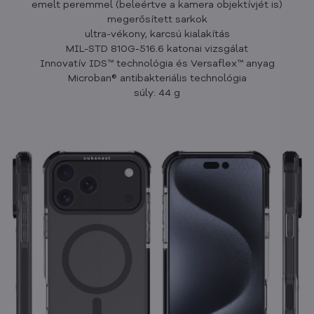
emelt peremmel (beleértve a kamera objektívjét is)
megerősített sarkok
ultra-vékony, karcsú kialakítás
MIL-STD 810G-516.6 katonai vizsgálat
Innovatív IDS™ technológia és Versaflex™ anyag
Microban® antibakteriális technológia
súly: 44 g