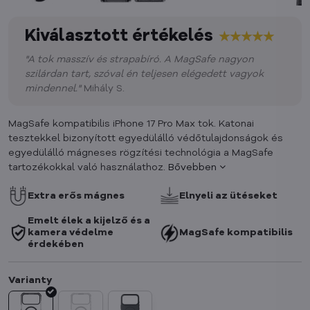
Kiválasztott értékelés
"A tok masszív és strapabíró. A MagSafe nagyon
szilárdan tart, szóval én teljesen elégedett vagyok
mindennel."
Mihály S.
MagSafe kompatibilis iPhone 17 Pro Max tok. Katonai
tesztekkel bizonyított egyedülálló védőtulajdonságok és
egyedülálló mágneses rögzítési technológia a MagSafe
tartozékokkal való használathoz.
Bővebben
Extra erős mágnes
Elnyeli az ütéseket
Emelt élek a kijelző és a
kamera védelme
MagSafe kompatibilis
érdekében