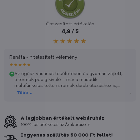
Összesített értékelés
4,9 / 5
★★★★★
Renáta - hitelesített vélemény
★★★★★
Az egész vásárlás tökéletesen és gyorsan zajlott,
+
a termék pedig kiváló – már a második
multifunkciós töltőm, remek darab utazáshoz is,
otthonra is.
›
Több ⌄
A legjobban értékelt webáruház
100%-os értékelés az Árukereső-n
Ingyenes szállítás 50 000 Ft fellet!