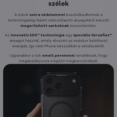
szélek
A tokok
extra védelemmel
büszkélkedhetnek a
technológiailag fejlett ütéscsillapító anyagokból készült
megerősített sarkoknak
köszönhetően.
Az
innovatív IDS™ technológia
egy
speciális Versaflex™
anyagot használ, amely elvezeti az eséskor keletkező
energiát, így védi iPhone készülékét a sérülésektől.
Ugyanakkor a tok
emelt peremmel
rendelkezik, hogy
megakadályozza a kijelző megkarcolódását.