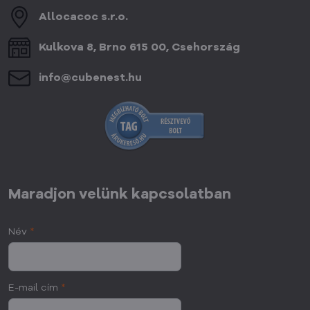
Allocacoc s​.r​.o​.
Kulkova 8, Brno 615 00, Csehország
info​@cubenest​.hu
Maradjon velünk kapcsolatban
Név
*
E-mail cím
*