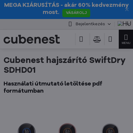
MEGA KIÁRUSÍTÁS
- akár 60% kedvezmény
✕
most.
VÁSÁROLJ
Bejelentkezés
Cubenest hajszárító SwiftDry
SDHD01
Használati útmutató letöltése pdf
formátumban