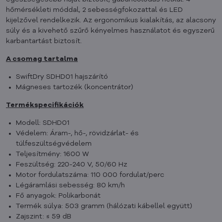
hőmérsékleti móddal, 2 sebességfokozattal és LED
kijelzővel rendelkezik. Az ergonomikus kialakítás, az alacsony
súly és a kivehető szűrő kényelmes használatot és egyszerű
karbantartást biztosít.
A csomag tartalma
SwiftDry SDHD01 hajszárító
Mágneses tartozék (koncentrátor)
Termékspecifikációk
Modell: SDHD01
Védelem: Áram-, hő-, rövidzárlat- és
túlfeszültségvédelem
Teljesítmény: 1600 W
Feszültség: 220-240 V, 50/60 Hz
Motor fordulatszáma: 110 000 fordulat/perc
Légáramlási sebesség: 80 km/h
Fő anyagok: Polikarbonát
Termék súlya: 503 gramm (hálózati kábellel együtt)
Zajszint: ≤ 59 dB