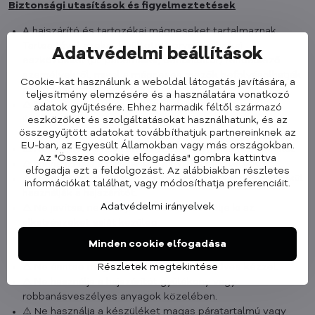
Biztonsági utasítások és figyelmeztetések
A hajszárító és tartozékai mágneseket tartalmaznak.
Tartsa távol azokat beültetett orvostechnikai
Adatvédelmi beállítások
eszközökkel (pl. pacemaker, defibrillátor) rendelkező
személyektől, mivel a mágneses mezők befolyásolhatják
Cookie-kat használunk a weboldal látogatás javítására, a
működésüket.
teljesítmény elemzésére és a használatára vonatkozó
⚠️ Ne használja a hajszárítót fürdőkád, zuhanyzó,
adatok gyűjtésére. Ehhez harmadik féltől származó
úszómedence vagy más vizet tartalmazó edény
eszközöket és szolgáltatásokat használhatunk, és az
összegyűjtött adatokat továbbíthatjuk partnereinknek az
közelében.
EU-ban, az Egyesült Államokban vagy más országokban.
⚠️ Ne tisztítsa a hajszárítót vízzel vagy más folyadékkal.
Az "Összes cookie elfogadása" gombra kattintva
⚠️ Ne használja a hajszárítót, ha vízbe merítették.
elfogadja ezt a feldolgozást. Az alábbiakban részletes
⚠️ Ne engedje, hogy gyermekek felnőtt felügyelete nélkül
információkat találhat, vagy módosíthatja preferenciáit.
használják a hajszárítót.
Adatvédelmi irányelvek
⚠️ Ne javítsa, ne szedje szét és ne cserélje ki az
alkatrészeket saját kezűleg.
⚠️ Ne használja a készüléket, ha a tápkábel vagy a
Minden cookie elfogadása
csatlakozódugó sérült.
⚠️ Ne érintse meg a csatlakozódugót nedves kézzel.
Részletek megtekintése
⚠️ Ne használja a hajszárítót gyúlékony vagy
robbanásveszélyes anyagok közelében.
⚠️ Ne használja a készüléket magas páratartalmú vagy