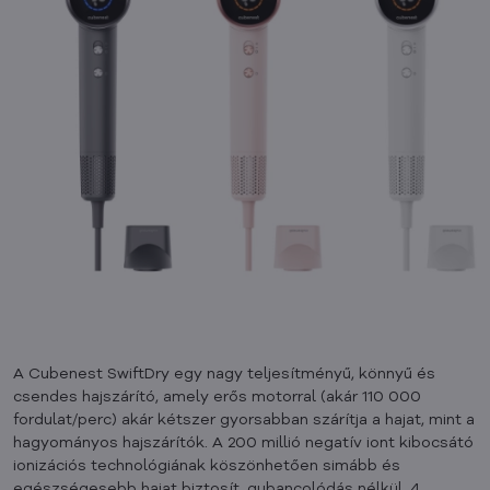
A Cubenest SwiftDry egy nagy teljesítményű, könnyű és
csendes hajszárító, amely erős motorral (akár 110 000
fordulat/perc) akár kétszer gyorsabban szárítja a hajat, mint a
hagyományos hajszárítók. A 200 millió negatív iont kibocsátó
ionizációs technológiának köszönhetően simább és
egészségesebb hajat biztosít, gubancolódás nélkül. 4