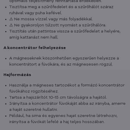
optimális teljesítmény fenntartása érdekében.
Tisztítsa meg a szűrőfedelet és a szűrőhálót száraz
ruhával vagy puha kefével.
⚠️ Ne mossa vízzel vagy más folyadékkal.
⚠️ Ne gyakoroljon túlzott nyomást a szűrőhálóra.
Tisztítás után pattintsa vissza a szűrőfedelet a helyére,
amíg kattanást nem hall.
A koncentrátor felhelyezése
A mágneseknek köszönhetően egyszerűen helyezze a
koncentrátort a fúvókára, és az mágnesesen rögzül.
Hajformázás
Használja a mágneses tartozékot a formázó koncentrátor
fúvókához rögzítéséhez.
Tartsa a hajszárítót 10-15 cm távolságra a hajától.
Irányítsa a koncentrátor fúvókáját abba az irányba, amerre
a haját szeretné hullatni.
Például, ha sima és egyenes hajat szeretne létrehozni,
irányítsa a fúvókát lefelé a haj teljes hosszában.