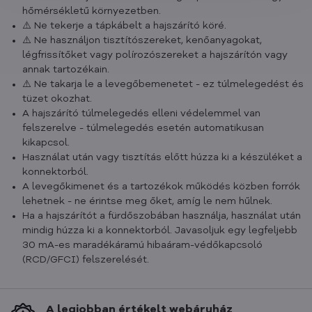
hőmérsékletű környezetben.
⚠️ Ne tekerje a tápkábelt a hajszárító köré.
⚠️ Ne használjon tisztítószereket, kenőanyagokat,
légfrissítőket vagy polírozószereket a hajszárítón vagy
annak tartozékain.
⚠️ Ne takarja le a levegőbemenetet - ez túlmelegedést és
tüzet okozhat.
A hajszárító túlmelegedés elleni védelemmel van
felszerelve - túlmelegedés esetén automatikusan
kikapcsol.
Használat után vagy tisztítás előtt húzza ki a készüléket a
konnektorból.
A levegőkimenet és a tartozékok működés közben forrók
lehetnek - ne érintse meg őket, amíg le nem hűlnek.
Ha a hajszárítót a fürdőszobában használja, használat után
mindig húzza ki a konnektorból. Javasoljuk egy legfeljebb
30 mA-es maradékáramú hibaáram-védőkapcsoló
(RCD/GFCI) felszerelését.
A legjobban értékelt webáruház