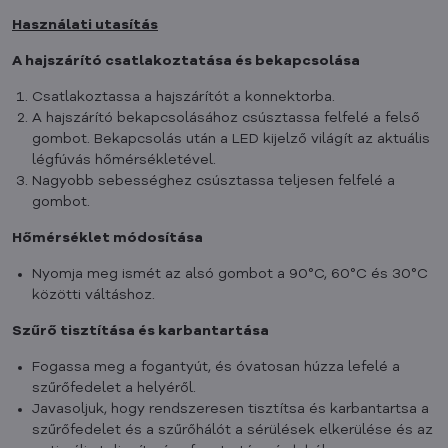
Használati utasítás
A hajszárító csatlakoztatása és bekapcsolása
Csatlakoztassa a hajszárítót a konnektorba.
A hajszárító bekapcsolásához csúsztassa felfelé a felső
gombot. Bekapcsolás után a LED kijelző világít az aktuális
légfúvás hőmérsékletével.
Nagyobb sebességhez csúsztassa teljesen felfelé a
gombot.
Hőmérséklet módosítása
Nyomja meg ismét az alsó gombot a 90°C, 60°C és 30°C
közötti váltáshoz.
Szűrő tisztítása és karbantartása
Fogassa meg a fogantyút, és óvatosan húzza lefelé a
szűrőfedelet a helyéről.
Javasoljuk, hogy rendszeresen tisztítsa és karbantartsa a
szűrőfedelet és a szűrőhálót a sérülések elkerülése és az