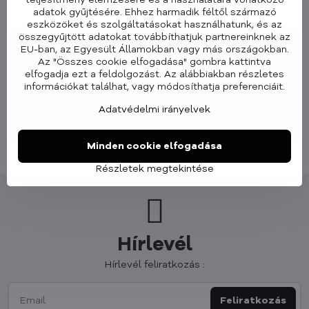
★★★★★
adatok gyűjtésére. Ehhez harmadik féltől származó
eszközöket és szolgáltatásokat használhatunk, és az
összegyűjtött adatokat továbbíthatjuk partnereinknek az
Ildikó - hitelesített vélemény
EU-ban, az Egyesült Államokban vagy más országokban.
Az "Összes cookie elfogadása" gombra kattintva
★★★★★
elfogadja ezt a feldolgozást. Az alábbiakban részletes
Minőségi termékek, átlátható weboldal és nagyon
+
információkat találhat, vagy módosíthatja preferenciáit.
gyors kiszállítás – már több terméket is
vásároltam ebben a boltban, és rendkívül
Adatvédelmi irányelvek
elégedett vagyok.
›
Több ⌄
Minden cookie elfogadása
Részletek megtekintése
Hírlevél
Hírlevél feliratkozás :
Feliratkozás