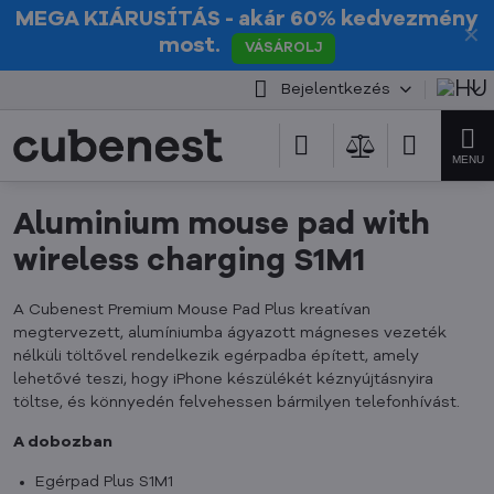
MEGA KIÁRUSÍTÁS
- akár 60% kedvezmény
✕
most.
VÁSÁROLJ
Bejelentkezés
Aluminium mouse pad with
wireless charging S1M1
A Cubenest Premium Mouse Pad Plus kreatívan
megtervezett, alumíniumba ágyazott mágneses vezeték
nélküli töltővel rendelkezik egérpadba épített, amely
lehetővé teszi, hogy iPhone készülékét kéznyújtásnyira
töltse, és könnyedén felvehessen bármilyen telefonhívást.
A dobozban
Egérpad Plus S1M1