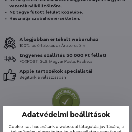
NE helyezzen fémcímkéket vagy bármilyen tárgyat a
vezeték nélküli töltőre.
NE tegye fűtött felület közelébe.
Használja szobahőmérsékleten.
A legjobban értékelt webáruház
100%-os értékelés az Árukereső-n
Ingyenes szállítás 50 000 Ft fellet!
FOXPOST, GLS, Magyar Posta, Packeta
Apple tartozékok specialistái
Segítünk a választásban
Adatvédelmi beállítások
Összesített értékelés
Cookie-kat használunk a weboldal látogatás javítására, a
4,9 / 5
teljesítmény elemzésére és a használatára vonatkozó