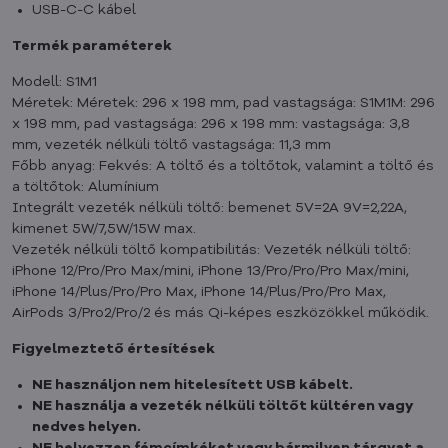
USB-C-C kábel
Termék paraméterek
Modell: S1M1
Méretek: Méretek: 296 x 198 mm, pad vastagsága: S1M1M: 296
x 198 mm, pad vastagsága: 296 x 198 mm: vastagsága: 3,8
mm, vezeték nélküli töltő vastagsága: 11,3 mm
Főbb anyag: Fekvés: A töltő és a töltőtok, valamint a töltő és
a töltőtok: Alumínium
Integrált vezeték nélküli töltő: bemenet 5V=2A 9V=2,22A,
kimenet 5W/7,5W/15W max.
Vezeték nélküli töltő kompatibilitás: Vezeték nélküli töltő:
iPhone 12/Pro/Pro Max/mini, iPhone 13/Pro/Pro/Pro Max/mini,
iPhone 14/Plus/Pro/Pro Max, iPhone 14/Plus/Pro/Pro Max,
AirPods 3/Pro2/Pro/2 és más Qi-képes eszközökkel működik.
Figyelmeztető értesítések
NE használjon nem hitelesített USB kábelt.
NE használja a vezeték nélküli töltőt kültéren vagy
nedves helyen.