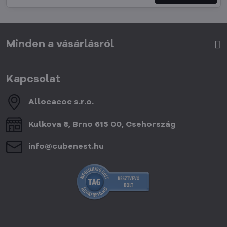
Minden a vásárlásról
Kapcsolat
Allocacoc s​.r​.o​.
Kulkova 8, Brno 615 00, Csehország
info​@cubenest​.hu