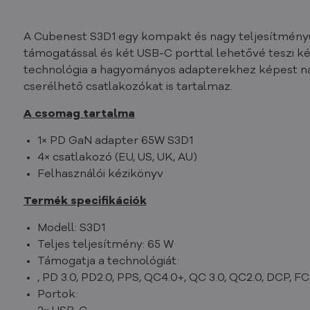
A Cubenest S3D1 egy kompakt és nagy teljesítményű
támogatással és két USB-C porttal lehetővé teszi ké
technológia a hagyományos adapterekhez képest na
cserélhető csatlakozókat is tartalmaz.
A csomag tartalma
1× PD GaN adapter 65W S3D1
4× csatlakozó (EU, US, UK, AU)
Felhasználói kézikönyv
Termék specifikációk
Modell: S3D1
Teljes teljesítmény: 65 W
Támogatja a technológiát:
, PD 3.0, PD2.0, PPS, QC4.0+, QC 3.0, QC2.0, DCP, FCP
Portok: