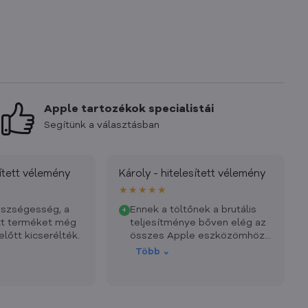
Apple tartozékok specialistái
Segítünk a választásban
sített vélemény
Károly - hitelesített vélemény
★★★★★
észségesség, a
Ennek a töltőnek a brutális
+
ett terméket még
teljesítménye bőven elég az
 előtt kicserélték.
összes Apple eszközömhöz.
Példaértékű az ügyfélkezelés
Több ⌄
is, a termék pedig még a
nyaralásom előtt
megérkezett hozzám. Még
egyszer köszönöm.