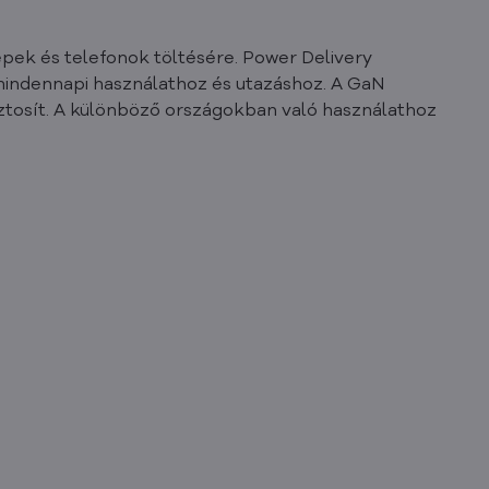
ek és telefonok töltésére. Power Delivery
a mindennapi használathoz és utazáshoz. A GaN
osít. A különböző országokban való használathoz