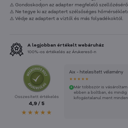
⚠️ Gondoskodjon az adapter megfelelő szellőzésér
⚠️ Ne tegye ki az adaptert szélsőséges hőmérsékle
⚠️ Védje az adaptert a víztől és más folyadékoktól.
A legjobban értékelt webáruház
100%-os értékelés az Árukereső-n
Aix - hitelesített vélemény
★★★★★
Már többször is vásároltam
+
ebben a boltban, és mindig
Összesített értékelés
kifogástalanul ment minden
4,9 / 5
★★★★★