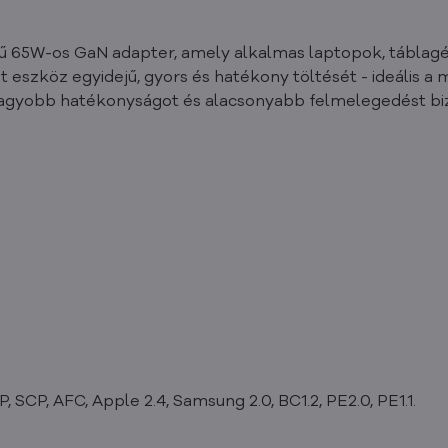
 65W-os GaN adapter, amely alkalmas laptopok, táblagép
t eszköz egyidejű, gyors és hatékony töltését - ideális 
gyobb hatékonyságot és alacsonyabb felmelegedést bizt
, SCP, AFC, Apple 2.4, Samsung 2.0, BC1.2, PE2.0, PE1.1.