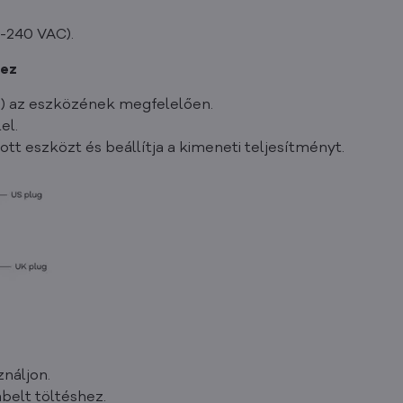
-240 VAC).
hez
A) az eszközének megfelelően.
el.
tt eszközt és beállítja a kimeneti teljesítményt.
náljon.
belt töltéshez.