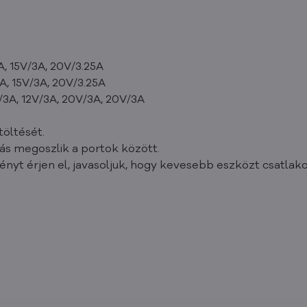
A, 15V/3A, 20V/3.25A
A, 15V/3A, 20V/3.25A
/3A, 12V/3A, 20V/3A, 20V/3A
töltését.
ás megoszlik a portok között.
nyt érjen el, javasoljuk, hogy kevesebb eszközt csatlak