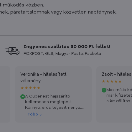
ől működés közben.
tnek, páratartalomnak vagy közvetlen napfénynek.
Ingyenes szállítás 50 000 Ft fellet!
FOXPOST, GLS, Magyar Posta, Packeta
Veronika - hitelesített
Zsolt - hitele
vélemény
★★★★★
★★★★★
Maximális k
+
már kifizet
A Cubenest hajszárító
+
.
a kiszállítás
kellemesen meglepett.
Könnyű, erős teljesítményű,
és gyorsan szárítja a hajat
Több ⌄
anélkül, hogy feleslegesen
kiszárítaná. Szárítás után a
hajam sima és fényes. Nagyra