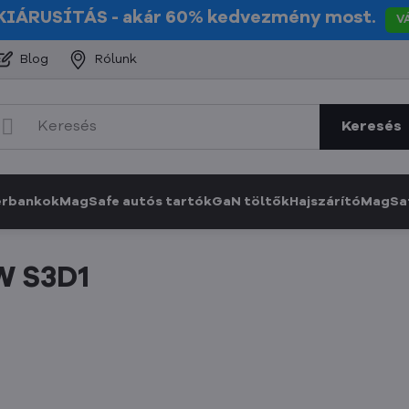
KIÁRUSÍTÁS
- akár 60% kedvezmény most.
V
Blog
Rólunk
Keresés
erbankok
MagSafe autós tartók
GaN töltők
Hajszárító
MagSaf
W S3D1