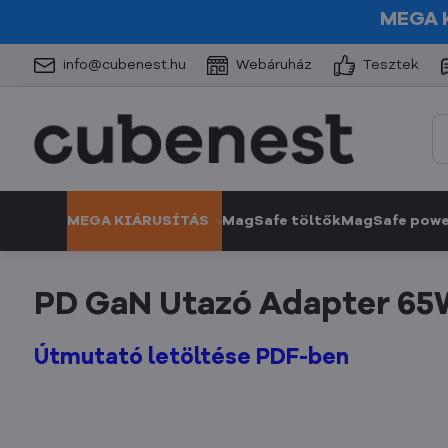
MEGA 
info@cubenest.hu
Webáruház
Tesztek
MEGA KIÁRUSÍTÁS
MagSafe töltők
MagSafe pow
PD GaN Utazó Adapter 65
Útmutató letöltése PDF-ben