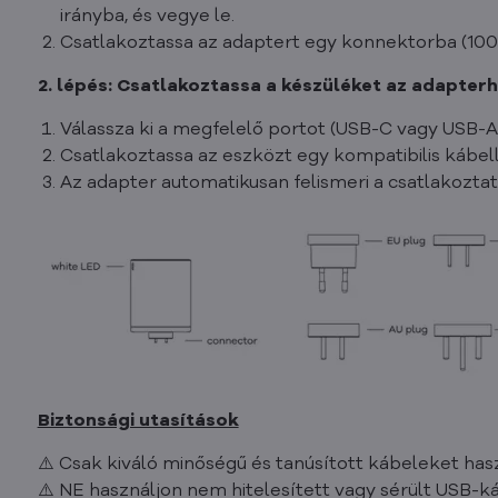
irányba, és vegye le.
Csatlakoztassa az adaptert egy konnektorba (100
2. lépés: Csatlakoztassa a készüléket az adapter
Válassza ki a megfelelő portot (USB-C vagy USB-
Csatlakoztassa az eszközt egy kompatibilis kábell
Az adapter automatikusan felismeri a csatlakoztato
Biztonsági utasítások
⚠️ Csak kiváló minőségű és tanúsított kábeleket hasz
⚠️ NE használjon nem hitelesített vagy sérült USB-ká