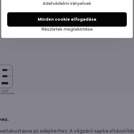
Adatvédelmi irányelvek
Minden cookie elfogadása
Részletek megtekintése
hez.
satlakoztassa az adapterhez. A végzáró sapka eltávolítás