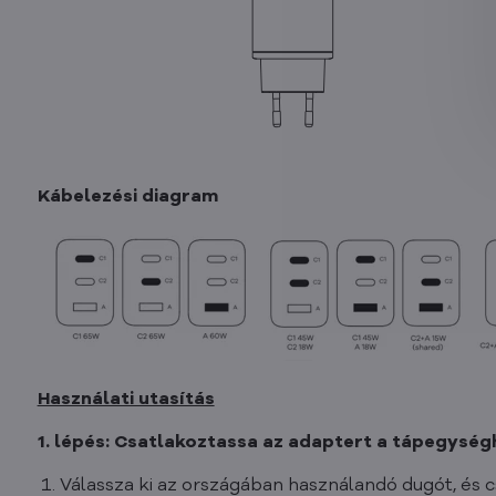
Kábelezési diagram
Használati utasítás
1. lépés: Csatlakoztassa az adaptert a tápegység
Válassza ki az országában használandó dugót, és c