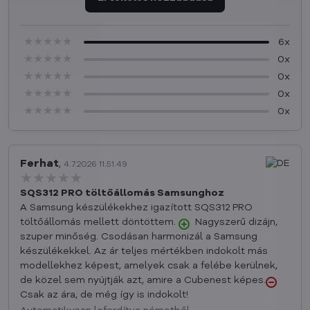
★★★★★
★★★★★
★★★★★
6x
★★★★★
★★★★★
★★★★★
0x
★★★★★
★★★★★
★★★★★
0x
★★★★★
★★★★★
★★★★★
0x
★★★★★
★★★★★
★★★★★
0x
Ferhat
,
4.7.2026 11:51.49
★★★★★
★★★★★
★★★★★
SQS312 PRO töltőállomás Samsunghoz
A Samsung készülékekhez igazított SQS312 PRO
töltőállomás mellett döntöttem.
Nagyszerű dizájn,
szuper minőség. Csodásan harmonizál a Samsung
készülékekkel. Az ár teljes mértékben indokolt más
modellekhez képest, amelyek csak a felébe kerülnek,
de közel sem nyújtják azt, amire a Cubenest képes.
Csak az ára, de még így is indokolt!