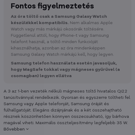
Fontos figyelmeztetés
Az óra töltő csak a Samsung Galaxy Watch
készülékkel kompatibilis.
Nem alkalmas Apple
Watch vagy más márkájú okosórák töltésére.
Függetlenül attól, hogy iPhone-t vagy Samsung
telefont használ, a töltő minden funkcióját
kihasználhatja, azonban az óra mindenképpen
Samsung Galaxy Watch márkájú kell, hogy legyen.
Samsung telefon használata esetén javasoljuk,
hogy MagSafe tokkal vagy mágneses gyűrűvel (a
csomagban) legyen ellátva
A 3 az 1-ben vezeték nélküli mágneses töltő hivatalos Qi2.2
tanúsítvánnyal rendelkezik. Gyorsan és egyszerre töltheti fel
Samsung vagy Apple telefonját, Samsung óráját és
fülhallgatóját. Elegáns dizájnjának és a két összehajtható
résznek köszönhetően könnyen összecsukható, így bárhova
magával viheti. Maximális összteljesítmény legfeljebb 35 W.
Bővebben