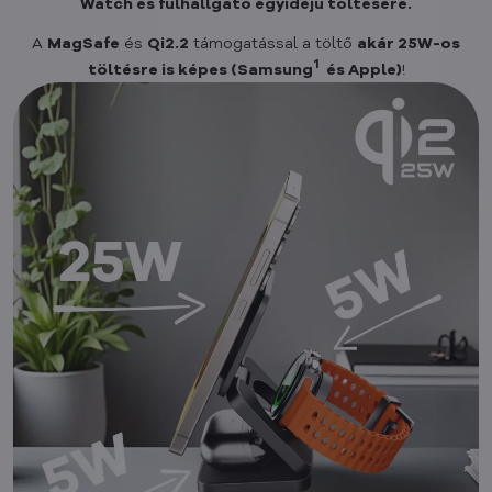
Watch és fülhallgató egyidejű töltésére.
A
MagSafe
és
Qi2.2
támogatással a töltő
akár 25W-os
1
töltésre is képes (Samsung
és Apple)
!