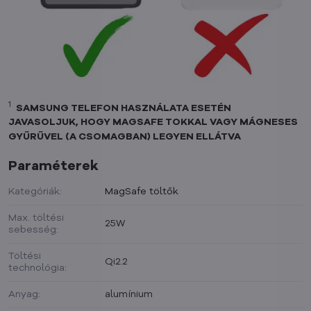
1
SAMSUNG TELEFON HASZNÁLATA ESETÉN
JAVASOLJUK, HOGY MAGSAFE TOKKAL VAGY MÁGNESES
GYŰRŰVEL (A CSOMAGBAN) LEGYEN ELLÁTVA
Paraméterek
Kategóriák:
MagSafe töltők
Max. töltési
25W
sebesség:
Töltési
Qi2.2
technológia:
Anyag:
alumínium