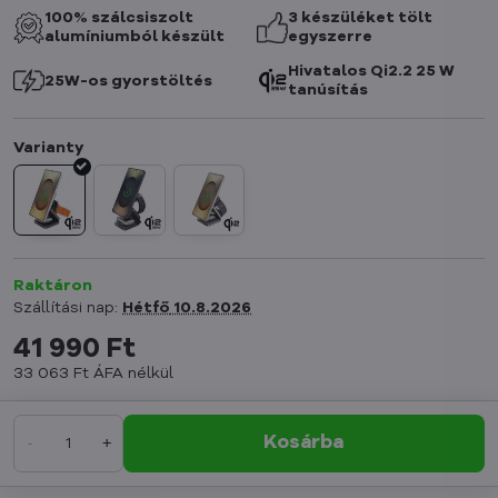
100% szálcsiszolt
3 készüléket tölt
alumíniumból készült
egyszerre
Hivatalos Qi2.2 25 W
25W-os gyorstöltés
tanúsítás
Raktáron
Szállítási nap:
Hétfő
10.8.2026
41 990 Ft
33 063 Ft
ÁFA nélkül
Kosárba