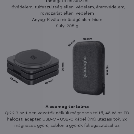
támogató eszközzel
Hővédelem, túlfeszültség elleni védelem, áramvédelem,
rövidzárlat elleni védelem
Anyag: Kiváló minőségű alumínium
Súly: 205 g
A csomag tartalma
Qi2.2 3 az 1-ben vezeték nélküli mágneses töltő, 45 W-os PD
hálózati adapter, USB-C - USB-C kábel (1m), utazási tok, 2x
mágneses gyűrű, sablon a gyűrűk felragasztásához