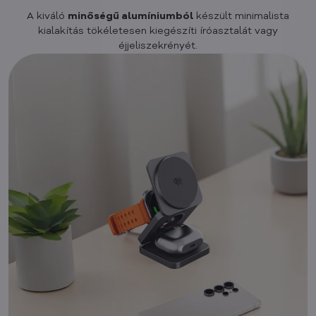
A kiváló
minőségű alumíniumból
készült minimalista
kialakítás tökéletesen kiegészíti íróasztalát vagy
éjjeliszekrényét.