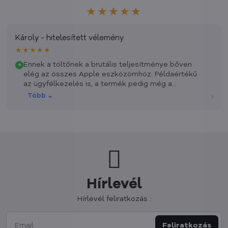
★★★★★
Károly - hitelesített vélemény
★★★★★
Ennek a töltőnek a brutális teljesítménye bőven
+
elég az összes Apple eszközömhöz. Példaértékű
az ügyfélkezelés is, a termék pedig még a
nyaralásom előtt megérkezett hozzám. Még
›
Több ⌄
egyszer köszönöm.
Hírlevél
Hírlevél feliratkozás :
Feliratkozás