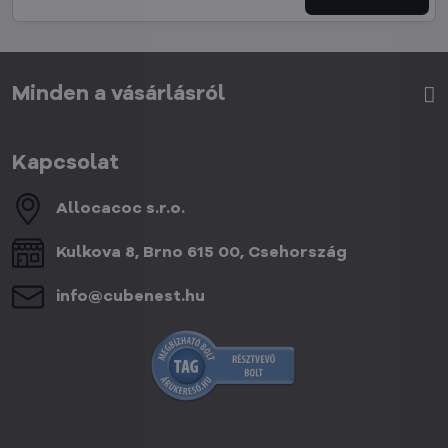
Minden a vásárlásról
Kapcsolat
Allocacoc s​.r​.o​.
Kulkova 8, Brno 615 00, Csehország
info​@cubenest​.hu