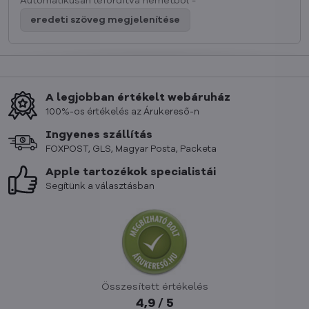
Automatikusan lefordítva németből -
eredeti szöveg megjelenítése
A legjobban értékelt webáruház
100%-os értékelés az Árukereső-n
Ingyenes szállítás
FOXPOST, GLS, Magyar Posta, Packeta
Apple tartozékok specialistái
Segítünk a választásban
Összesített értékelés
4,9 / 5