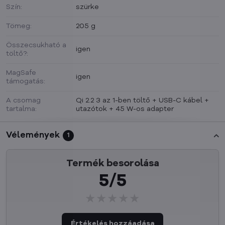
Szín:
szürke
Tömeg:
205 g
Összecsukható a
igen
töltő?:
MagSafe
igen
támogatás:
A csomag
Qi 2.2 3 az 1-ben töltő + USB-C kábel +
tartalma:
utazótok + 45 W-os adapter
Vélemények
1
Termék besorolása
5/5
★★★★★
★★★★★
★★★★★
Értékelés hozzáadása