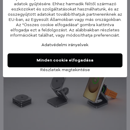
megvédik eszközét a túlmelegedéstől és túlfeszültségtől.
adatok gyűjtésére. Ehhez harmadik féltől származó
eszközöket és szolgáltatásokat használhatunk, és az
✅ Teljes visszafelé kompatibilitás
– a régebbi Qi-t
összegyűjtött adatokat továbbíthatjuk partnereinknek az
támogató eszközökkel is működik.
EU-ban, az Egyesült Államokban vagy más országokban.
Az "Összes cookie elfogadása" gombra kattintva
elfogadja ezt a feldolgozást. Az alábbiakban részletes
információkat találhat, vagy módosíthatja preferenciáit.
Adatvédelmi irányelvek
Minden cookie elfogadása
Részletek megtekintése