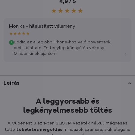
4,9 / 5
★★★★★
Monika - hitelesített vélemény
★★★★★
Eddig ez a legjobb iPhone-hoz való powerbank,
+
amit találtam. És tényleg könnyű és vékony.
›
Mindenkinek ajánlom.
Leírás
A leggyorsabb és
legkényelmesebb töltés
A Cubenest 3 az 1-ben SQS314 vezeték nélküli mágneses
töltő
tökéletes megoldás
mindazok számára, akik elegáns