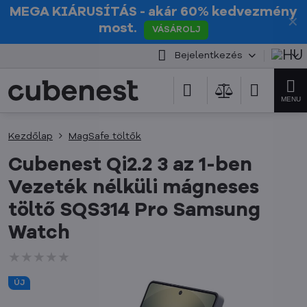
MEGA KIÁRUSÍTÁS
- akár 60% kedvezmény
✕
most.
VÁSÁROLJ
Bejelentkezés
Kezdőlap
MagSafe töltők
Cubenest Qi2.2 3 az 1-ben
Vezeték nélküli mágneses
töltő SQS314 Pro Samsung
Watch
★★★★★
★★★★★
★★★★★
ÚJ