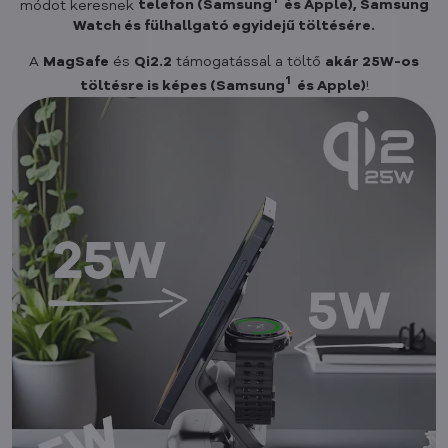
1
módot keresnek
telefon (Samsung
és Apple), Samsung
Watch és fülhallgató egyidejű töltésére.
A
MagSafe
és
Qi2.2
támogatással a töltő
akár 25W-os
1
töltésre is képes (Samsung
és Apple)
!