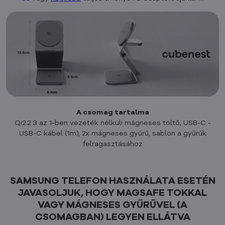
A csomag tartalma
Qi2.2 3 az 1-ben vezeték nélküli mágneses töltő, USB-C -
USB-C kábel (1m), 2x mágneses gyűrű, sablon a gyűrűk
felragasztásához
SAMSUNG TELEFON HASZNÁLATA ESETÉN
JAVASOLJUK, HOGY MAGSAFE TOKKAL
VAGY MÁGNESES GYŰRŰVEL (A
CSOMAGBAN) LEGYEN ELLÁTVA