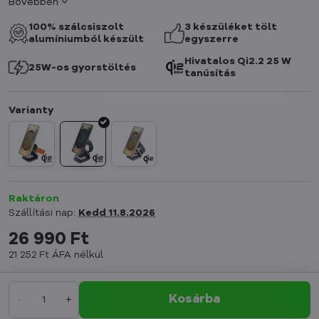
Bővebben
100% szálcsiszolt
3 készüléket tölt
alumíniumból készült
egyszerre
Hivatalos Qi2.2 25 W
25W-os gyorstöltés
tanúsítás
Raktáron
Szállítási nap:
Kedd
11.8.2026
26 990 Ft
21 252 Ft
ÁFA nélkül
Kosárba