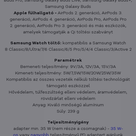
Buds Pro, Samsung Galaxy Buds Live, Samsung Galaxy Buds+,
Samsung Galaxy Buds
Apple fülhallgató -
AirPods 2. generáció, AirPods 3.
generáció, AirPods 4. generáció, AirPods Pro, AirPods Pro
2. generáció, AirPods Pro 3. generáció és más eszközök,
amelyek támogatják a Qi töltési szabványt
Samsung Watch töltő:
kompatibilis a Samsung Watch
8 Classic/8/Ultra/7/6 Classic/6/5 Pro/5/4/4 Classic/3/Active 2
Paramétrek
Bemeneti teljesítmény: 9V/3A, 12V/3A, 15V/3A
Kimeneti teljesítmény: 5W/7,5W/15W/20W/25W/35W
Kompatibilis az összes vezeték nélküli töltési technológiát
támogató eszközzel
Hővédelem, túlfeszültség elleni védelem, áramvédelem,
rövidzárlat elleni védelem
Anyag: Kiváló minőségű alumínium
Súly: 239 g
Teljesítményigény
adapter min. 35 W (nem része a csomagnak) -
35
W-
os
vagy
nagyobb
teljesítményű PD adaptert ajánlunk