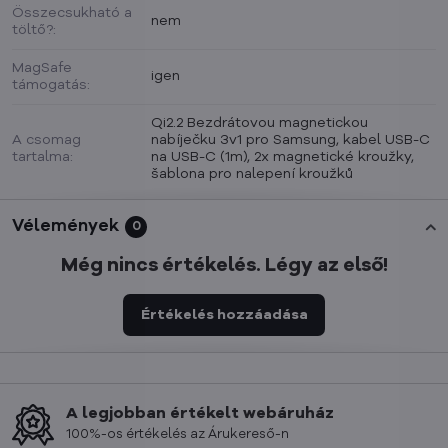
Összecsukható a
nem
töltő?:
MagSafe
igen
támogatás:
Qi2.2 Bezdrátovou magnetickou
A csomag
nabíječku 3v1 pro Samsung, kabel USB-C
tartalma:
na USB-C (1m), 2x magnetické kroužky,
šablona pro nalepení kroužků
Vélemények
0
Még nincs értékelés. Légy az első!
Értékelés hozzáadása
A legjobban értékelt webáruház
100%-os értékelés az Árukereső-n