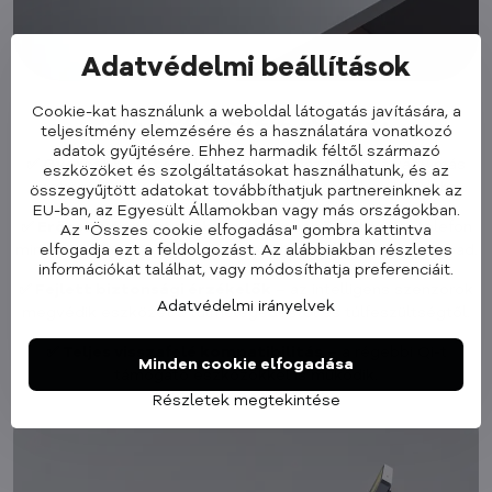
Adatvédelmi beállítások
Cookie-kat használunk a weboldal látogatás javítására, a
Mit hoz a Qi2.2 töltés?
teljesítmény elemzésére és a használatára vonatkozó
adatok gyűjtésére. Ehhez harmadik féltől származó
✅ Gyorsabb töltés akár 25 W-ig
– az iPhone-t vagy más
eszközöket és szolgáltatásokat használhatunk, és az
eszközt lényegesen gyorsabban töltheti fel, mint valaha.
összegyűjtött adatokat továbbíthatjuk partnereinknek az
EU-ban, az Egyesült Államokban vagy más országokban.
✅ Erősebb és pontosabb mágneses rögzítés
– a telefon
Az "Összes cookie elfogadása" gombra kattintva
elfogadja ezt a feldolgozást. Az alábbiakban részletes
mindig pontosan és biztonságosan a megfelelő helyre tapad.
információkat találhat, vagy módosíthatja preferenciáit.
✅ Fejlett biztonsági érzékelők
– az intelligens szenzorok
Adatvédelmi irányelvek
megvédik eszközét a túlmelegedéstől és túlfeszültségtől.
✅ Teljes visszafelé kompatibilitás
– a régebbi Qi-t
Minden cookie elfogadása
támogató eszközökkel is működik.
Részletek megtekintése