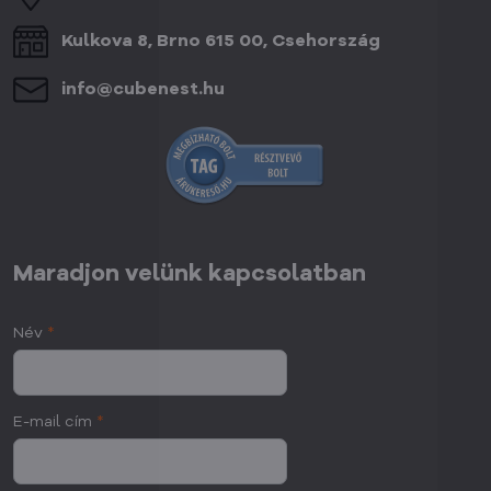
Kulkova 8, Brno 615 00, Csehország
info​@cubenest​.hu
Maradjon velünk kapcsolatban
Név
*
E-mail cím
*