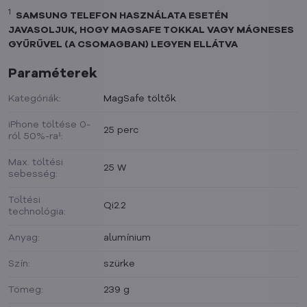
1
SAMSUNG TELEFON HASZNÁLATA ESETÉN
JAVASOLJUK, HOGY MAGSAFE TOKKAL VAGY MÁGNESES
GYŰRŰVEL (A CSOMAGBAN) LEGYEN ELLÁTVA
Paraméterek
Kategóriák:
MagSafe töltők
iPhone töltése 0-
25 perc
ról 50%-ra¹:
Max. töltési
25 W
sebesség:
Töltési
Qi2.2
technológia:
Anyag:
alumínium
Szín:
szürke
Tömeg:
239 g