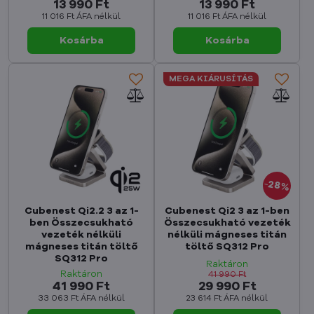
13 990 Ft
13 990 Ft
11 016 Ft
ÁFA nélkül
11 016 Ft
ÁFA nélkül
Kosárba
Kosárba
MEGA KIÁRUSÍTÁS
28%
Cubenest Qi2.2 3 az 1-
Cubenest Qi2 3 az 1-ben
ben Összecsukható
Összecsukható vezeték
vezeték nélküli
nélküli mágneses titán
mágneses titán töltő
töltő SQ312 Pro
SQ312 Pro
Raktáron
Raktáron
41 990 Ft
41 990 Ft
29 990 Ft
33 063 Ft
ÁFA nélkül
23 614 Ft
ÁFA nélkül