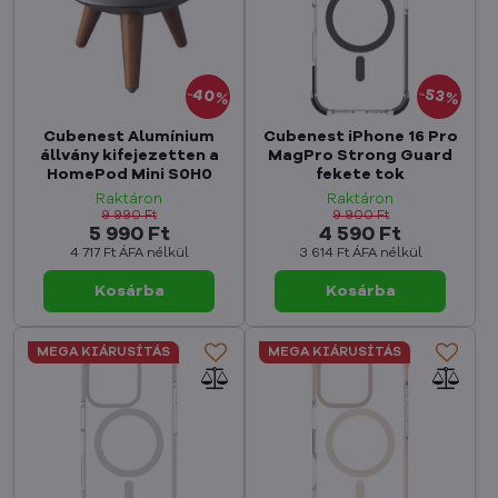
40%
53%
Cubenest Alumínium
Cubenest iPhone 16 Pro
állvány kifejezetten a
MagPro Strong Guard
HomePod Mini S0H0
fekete tok
Raktáron
Raktáron
9 990 Ft
9 900 Ft
5 990 Ft
4 590 Ft
4 717 Ft
ÁFA nélkül
3 614 Ft
ÁFA nélkül
Kosárba
Kosárba
MEGA KIÁRUSÍTÁS
MEGA KIÁRUSÍTÁS