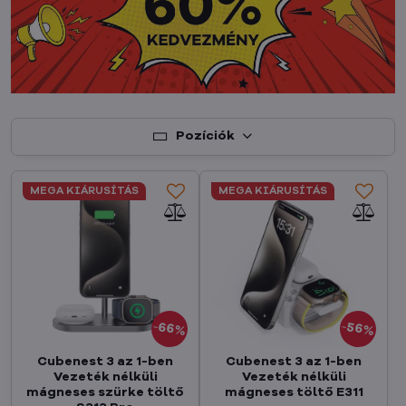
Pozíciók
MEGA KIÁRUSÍTÁS
MEGA KIÁRUSÍTÁS
66%
56%
Cubenest 3 az 1-ben
Cubenest 3 az 1-ben
Vezeték nélküli
Vezeték nélküli
mágneses szürke töltő
mágneses töltő E311