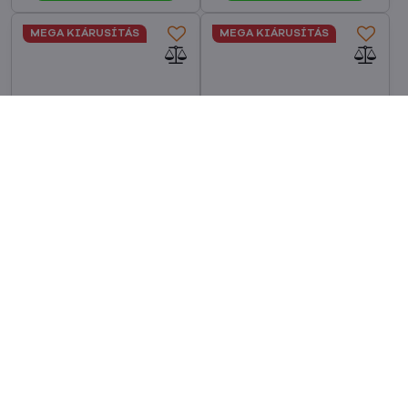
MEGA KIÁRUSÍTÁS
MEGA KIÁRUSÍTÁS
40%
45%
Cubenest SwiftDry
Prémium sportóra szíj
SDHD01 szürke
az Apple Watch-hoz
hajszárító
Fekete-Narancs
Raktáron
Raktáron
49 990 Ft
10 990 Ft
29 990 Ft
5 990 Ft
23 614 Ft
ÁFA nélkül
4 717 Ft
ÁFA nélkül
Kosárba
Kosárba
MEGA KIÁRUSÍTÁS
MEGA KIÁRUSÍTÁS