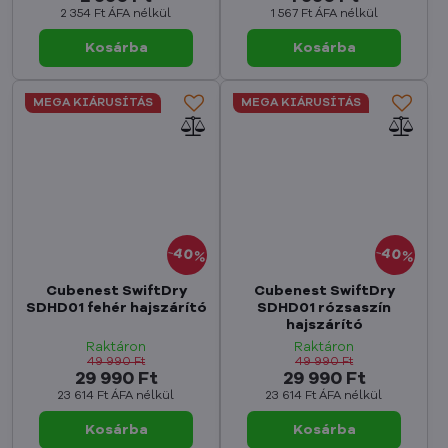
2 354 Ft
ÁFA nélkül
1 567 Ft
ÁFA nélkül
Kosárba
Kosárba
MEGA KIÁRUSÍTÁS
MEGA KIÁRUSÍTÁS
40%
40%
Cubenest SwiftDry
Cubenest SwiftDry
SDHD01 fehér hajszárító
SDHD01 rózsaszín
hajszárító
Raktáron
Raktáron
49 990 Ft
49 990 Ft
29 990 Ft
29 990 Ft
23 614 Ft
ÁFA nélkül
23 614 Ft
ÁFA nélkül
Kosárba
Kosárba