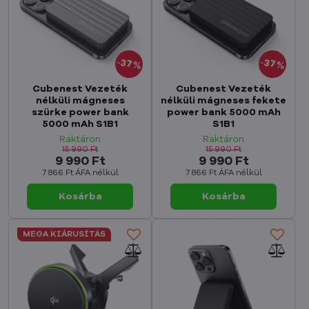
37%
37%
Cubenest Vezeték
Cubenest Vezeték
nélküli mágneses
nélküli mágneses fekete
szürke power bank
power bank 5000 mAh
5000 mAh S1B1
S1B1
Raktáron
Raktáron
15 990 Ft
15 990 Ft
9 990 Ft
9 990 Ft
7 866 Ft
ÁFA nélkül
7 866 Ft
ÁFA nélkül
Kosárba
Kosárba
MEGA KIÁRUSÍTÁS