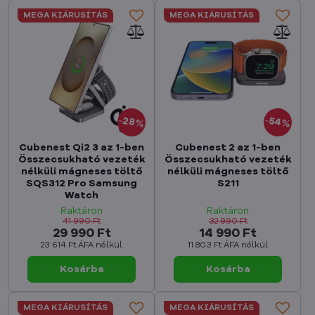
MEGA KIÁRUSÍTÁS
MEGA KIÁRUSÍTÁS
54%
28%
Cubenest Qi2 3 az 1-ben
Cubenest 2 az 1-ben
Összecsukható vezeték
Összecsukható vezeték
nélküli mágneses töltő
nélküli mágneses töltő
SQS312 Pro Samsung
S211
Watch
Raktáron
Raktáron
41 990 Ft
32 990 Ft
29 990 Ft
14 990 Ft
23 614 Ft
ÁFA nélkül
11 803 Ft
ÁFA nélkül
Kosárba
Kosárba
MEGA KIÁRUSÍTÁS
MEGA KIÁRUSÍTÁS