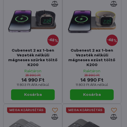
48%
48%
Cubenest 2 az 1-ben
Cubenest 2 az 1-ben
Vezeték nélküli
Vezeték nélküli
mágneses szürke töltő
mágneses ezüst töltő
K200
K200
Raktáron
Raktáron
28 990 Ft
28 990 Ft
14 990 Ft
14 990 Ft
11 803 Ft
ÁFA nélkül
11 803 Ft
ÁFA nélkül
Kosárba
Kosárba
MEGA KIÁRUSÍTÁS
MEGA KIÁRUSÍTÁS