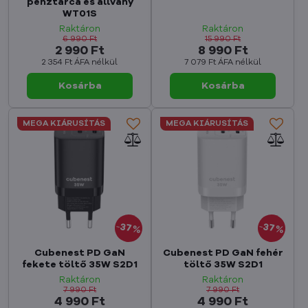
pénztárca és állvány
WT01S
Raktáron
Raktáron
6 990 Ft
15 990 Ft
2 990 Ft
8 990 Ft
2 354 Ft
ÁFA nélkül
7 079 Ft
ÁFA nélkül
Kosárba
Kosárba
MEGA KIÁRUSÍTÁS
MEGA KIÁRUSÍTÁS
37%
37%
Cubenest PD GaN
Cubenest PD GaN fehér
fekete töltő 35W S2D1
töltő 35W S2D1
Raktáron
Raktáron
7 990 Ft
7 990 Ft
4 990 Ft
4 990 Ft