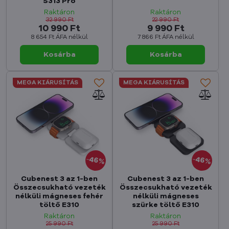
S313 Pro
Raktáron
Raktáron
32 990 Ft
22 990 Ft
10 990 Ft
9 990 Ft
8 654 Ft
ÁFA nélkül
7 866 Ft
ÁFA nélkül
Kosárba
Kosárba
MEGA KIÁRUSÍTÁS
MEGA KIÁRUSÍTÁS
46%
46%
Cubenest 3 az 1-ben
Cubenest 3 az 1-ben
Összecsukható vezeték
Összecsukható vezeték
nélküli mágneses fehér
nélküli mágneses
töltő E310
szürke töltő E310
Raktáron
Raktáron
25 990 Ft
25 990 Ft