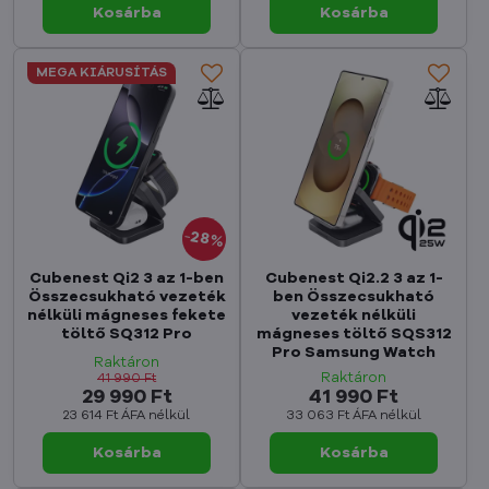
Kosárba
Kosárba
MEGA KIÁRUSÍTÁS
28%
Cubenest Qi2 3 az 1-ben
Cubenest Qi2.2 3 az 1-
Összecsukható vezeték
ben Összecsukható
nélküli mágneses fekete
vezeték nélküli
töltő SQ312 Pro
mágneses töltő SQS312
Pro Samsung Watch
Raktáron
Raktáron
41 990 Ft
29 990 Ft
41 990 Ft
23 614 Ft
ÁFA nélkül
33 063 Ft
ÁFA nélkül
Kosárba
Kosárba