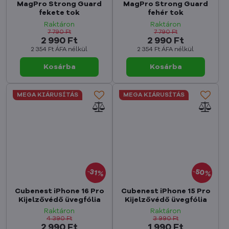
MagPro Strong Guard
MagPro Strong Guard
fekete tok
fehér tok
Raktáron
Raktáron
7 790 Ft
7 790 Ft
2 990 Ft
2 990 Ft
2 354 Ft
ÁFA nélkül
2 354 Ft
ÁFA nélkül
Kosárba
Kosárba
MEGA KIÁRUSÍTÁS
MEGA KIÁRUSÍTÁS
50%
31%
Cubenest iPhone 16 Pro
Cubenest iPhone 15 Pro
Kijelzővédő üvegfólia
Kijelzővédő üvegfólia
Raktáron
Raktáron
4 390 Ft
3 990 Ft
2 990 Ft
1 990 Ft