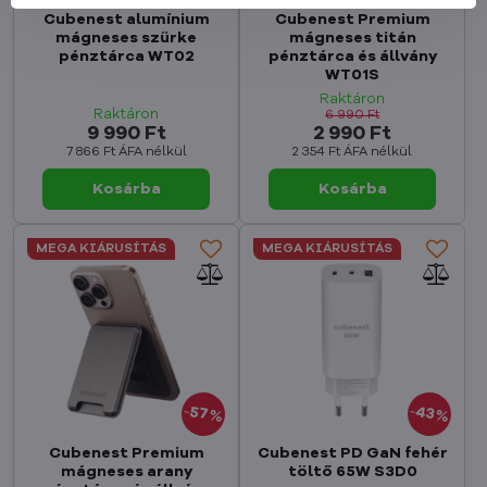
Cubenest alumínium
Cubenest Premium
mágneses szürke
mágneses titán
pénztárca WT02
pénztárca és állvány
WT01S
Raktáron
Raktáron
6 990 Ft
9 990 Ft
2 990 Ft
7 866 Ft
ÁFA nélkül
2 354 Ft
ÁFA nélkül
Kosárba
Kosárba
MEGA KIÁRUSÍTÁS
MEGA KIÁRUSÍTÁS
43%
57%
Cubenest Premium
Cubenest PD GaN fehér
mágneses arany
töltő 65W S3D0