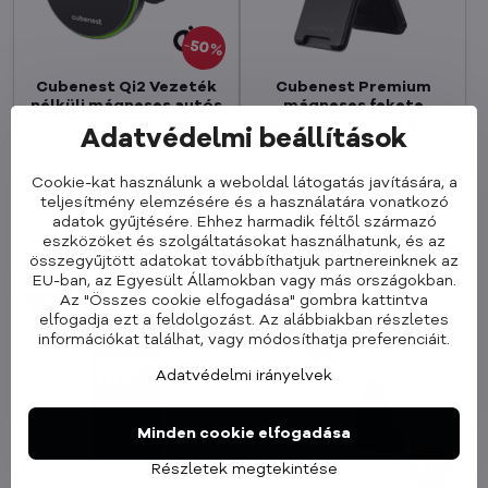
50%
Cubenest Qi2 Vezeték
Cubenest Premium
nélküli mágneses autós
mágneses fekete
töltő SQ1C0
pénztárca és állvány
Adatvédelmi beállítások
WT01S
Raktáron
Nincs raktáron
15 790 Ft
Cookie-kat használunk a weboldal látogatás javítására, a
7 790 Ft
6 990 Ft
teljesítmény elemzésére és a használatára vonatkozó
6 134 Ft
ÁFA nélkül
5 504 Ft
ÁFA nélkül
adatok gyűjtésére. Ehhez harmadik féltől származó
eszközöket és szolgáltatásokat használhatunk, és az
Kosárba
összegyűjtött adatokat továbbíthatjuk partnereinknek az
EU-ban, az Egyesült Államokban vagy más országokban.
Az "Összes cookie elfogadása" gombra kattintva
ÚJ
MEGA KIÁRUSÍTÁS
elfogadja ezt a feldolgozást. Az alábbiakban részletes
információkat találhat, vagy módosíthatja preferenciáit.
Adatvédelmi irányelvek
Minden cookie elfogadása
57%
Részletek megtekintése